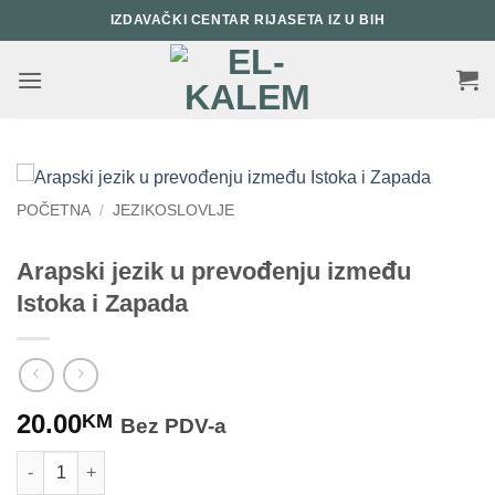
Skip
IZDAVAČKI CENTAR RIJASETA IZ U BIH
to
content
POČETNA
/
JEZIKOSLOVLJE
Arapski jezik u prevođenju između
Istoka i Zapada
20.00
KM
Bez PDV-a
Arapski jezik u prevođenju između Istoka i Zapada količina