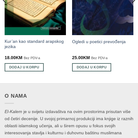
Kur’an kao standard arapskog
Ogledi u poetici prevođenja
jezika
18.00
KM
25.00
KM
Bez PDV-a
Bez PDV-a
DODAJ U KORPU
DODAJ U KORPU
O NAMA
El-Kalem
je u svijetu izdavaštva na ovim prostorima prisutan više
od četiri decenije. U svojoj primarnoj produkciji ima knjige iz raznih
oblasti islamskog učenja, ali u širem opusu u fokus svojih
interesovanja stavlja i kulturnu i duhovnu baštinu muslimana