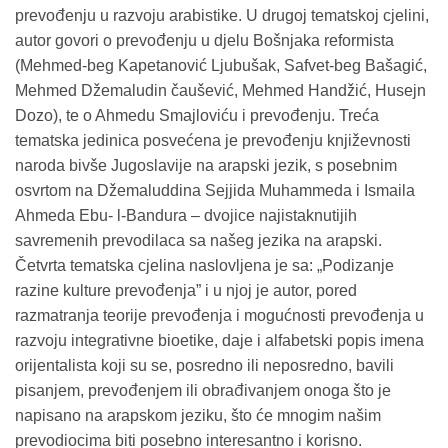
prevođenju u razvoju arabistike. U drugoj tematskoj cjelini,
autor govori o prevođenju u djelu Bošnjaka reformista
(Mehmed-beg Kapetanović Ljubušak, Safvet-beg Bašagić,
Mehmed Džemaludin čaušević, Mehmed Handžić, Husejn
Dozo), te o Ahmedu Smajloviću i prevođenju. Treća
tematska jedinica posvećena je prevođenju književnosti
naroda bivše Jugoslavije na arapski jezik, s posebnim
osvrtom na Džemaluddina Sejjida Muhammeda i Ismaila
Ahmeda Ebu- l-Bandura – dvojice najistaknutijih
savremenih prevodilaca sa našeg jezika na arapski.
Četvrta tematska cjelina naslovljena je sa: „Podizanje
razine kulture prevođenja” i u njoj je autor, pored
razmatranja teorije prevođenja i mogućnosti prevođenja u
razvoju integrativne bioetike, daje i alfabetski popis imena
orijentalista koji su se, posredno ili neposredno, bavili
pisanjem, prevođenjem ili obrađivanjem onoga što je
napisano na arapskom jeziku, što će mnogim našim
prevodiocima biti posebno interesantno i korisno.