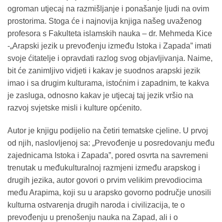
ogroman utjecaj na razmišljanje i ponašanje ljudi na ovim
prostorima. Stoga će i najnovija knjiga našeg uvaženog
profesora s Fakulteta islamskih nauka – dr. Mehmeda Kice
-„Arapski jezik u prevođenju između Istoka i Zapada” imati
svoje ćitatelje i opravdati razlog svog objavljivanja. Naime,
bit će zanimljivo vidjeti i kakav je suodnos arapski jezik
imao i sa drugim kulturama, istoćnim i zapadnim, te kakva
je zasluga, odnosno kakav je utjecaj taj jezik vršio na
razvoj svjetske misli i kulture općenito.
Autor je knjigu podijelio na četiri tematske cjeline. U prvoj
od njih, naslovljenoj sa: „Prevođenje u posredovanju među
zajednicama Istoka i Zapada”, pored osvrta na savremeni
trenutak u međukulturalnoj razmjeni između arapskog i
drugih jezika, autor govori o prvim velikim prevodiocima
među Arapima, koji su u arapsko govorno područje unosili
kulturna ostvarenja drugih naroda i civilizacija, te o
prevođenju u prenošenju nauka na Zapad, ali i o