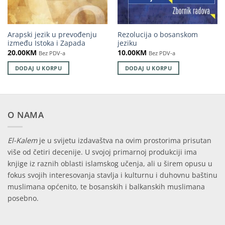
Arapski jezik u prevođenju
Rezolucija o bosanskom
između Istoka i Zapada
jeziku
20.00
KM
10.00
KM
Bez PDV-a
Bez PDV-a
DODAJ U KORPU
DODAJ U KORPU
O NAMA
El-Kalem
je u svijetu izdavaštva na ovim prostorima prisutan
više od četiri decenije. U svojoj primarnoj produkciji ima
knjige iz raznih oblasti islamskog učenja, ali u širem opusu u
fokus svojih interesovanja stavlja i kulturnu i duhovnu baštinu
muslimana općenito, te bosanskih i balkanskih muslimana
posebno.