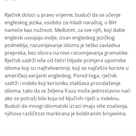
Rječnik dolazi u pravo vrijeme, budući da se učenje
engleskog jezika, osobito za mladi naraštaj, u BiH
nameće kao nužnost. Međutim, za sve njih, koji dakle
engleski usvajaju ovdje, izvan engleskog jezičkog
podneblja, razumijevanje idioma je teško savladiva
prepreka, bez obzira na nivo razumijevanja gramatike.
Rječnik sadrži više od četiri hiljade primjera upotrebe
idioma koji su najfrekventniji, koji se najčešće koriste u
američkoj varijanti engleskog. Pored toga, rječnik
sadrži i indeks koji korisniku olakšava pronalaženje
idioma, tako da se željena fraza može jednostavno naći
ako se potraži bilo koja od ključnih riječi u indeksu.
Budući da mnogi idiomatski izrazi imaju više značenja,
njihova različitost markirana je boldiranim brojevima.