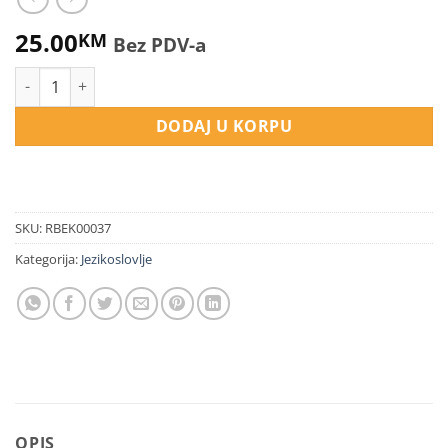
25.00
KM
Bez PDV-a
Englesko-bosanski rječnik idioma količina
DODAJ U KORPU
SKU:
RBEK00037
Kategorija:
Jezikoslovlje
OPIS