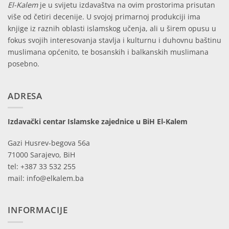
El-Kalem
je u svijetu izdavaštva na ovim prostorima prisutan
više od četiri decenije. U svojoj primarnoj produkciji ima
knjige iz raznih oblasti islamskog učenja, ali u širem opusu u
fokus svojih interesovanja stavlja i kulturnu i duhovnu baštinu
muslimana općenito, te bosanskih i balkanskih muslimana
posebno.
ADRESA
Izdavački centar Islamske zajednice u BiH El-Kalem
Gazi Husrev-begova 56a
71000 Sarajevo, BiH
tel: +387 33 532 255
mail: info@elkalem.ba
INFORMACIJE