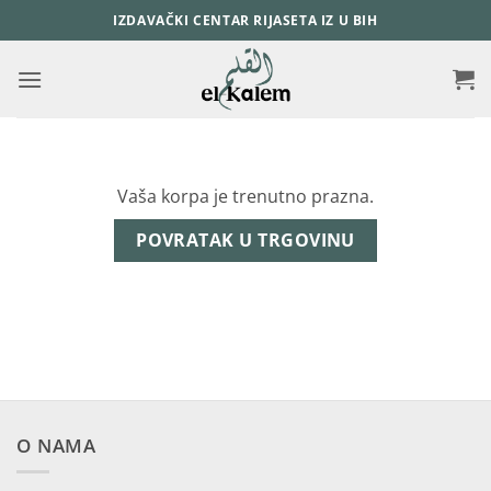
Skip
IZDAVAČKI CENTAR RIJASETA IZ U BIH
to
content
Vaša korpa je trenutno prazna.
POVRATAK U TRGOVINU
O NAMA