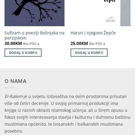
Sufizam u poeziji Bošnjaka na
Harun i njegovo Žepče
perzijskom
30.00
KM
25.00
KM
Bez PDV-a
Bez PDV-a
DODAJ U KORPU
DODAJ U KORPU
O NAMA
El-Kalem
je u svijetu izdavaštva na ovim prostorima prisutan
više od četiri decenije. U svojoj primarnoj produkciji ima
knjige iz raznih oblasti islamskog učenja, ali u širem opusu u
fokus svojih interesovanja stavlja i kulturnu i duhovnu baštinu
muslimana općenito, te bosanskih i balkanskih muslimana
posebno.