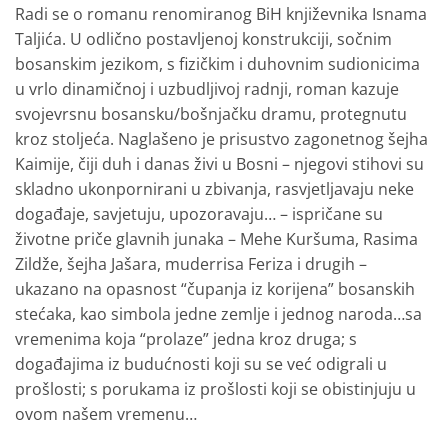
Radi se o romanu renomiranog BiH književnika Isnama
Taljića. U odlično postavljenoj konstrukciji, sočnim
bosanskim jezikom, s fizičkim i duhovnim sudionicima
u vrlo dinamičnoj i uzbudljivoj radnji, roman kazuje
svojevrsnu bosansku/bošnjačku dramu, protegnutu
kroz stoljeća. Naglašeno je prisustvo zagonetnog šejha
Kaimije, čiji duh i danas živi u Bosni – njegovi stihovi su
skladno ukonpornirani u zbivanja, rasvjetljavaju neke
događaje, savjetuju, upozoravaju… – ispričane su
životne priče glavnih junaka – Mehe Kuršuma, Rasima
Zildže, šejha Jašara, muderrisa Feriza i drugih –
ukazano na opasnost “čupanja iz korijena” bosanskih
stećaka, kao simbola jedne zemlje i jednog naroda…sa
vremenima koja “prolaze” jedna kroz druga; s
događajima iz budućnosti koji su se već odigrali u
prošlosti; s porukama iz prošlosti koji se obistinjuju u
ovom našem vremenu…