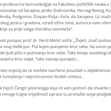
si
profesorice komunikolgije na Fakultetu političkih nauka u S
 putovanje od Sarajeva, preko Dubrovnika, Herceg-Novog, Koto
hrida, Podgorice, Šćepan-Polja i Foče, do Sarajeva. Uz snažn
skog jezera i gradova, usred oštre zime, autorica nam otkr
koje su prije svega moralna ravnoteža“.
ski putopis
, prof. dr. Ferid Muhić ističe: „Živjeti, znači puto
To je onaj Veliki put. Put kojim putujemo kroz sebe. Na ovo
eki ljudi pišu o putovanju kroz sebe. Tako bivaju autobiografi
vanjima kroz svijet. Tako nastaju putopisi…
imate osjećaj da se možete savršeno pouzdati u objektivnost 
t tumačenja i nepristrasnost širokih sinteza…
e Fejzić-Čengić jeste knjiga koja će vam pomoći da shvatite d
u mnoge trajne vrijednosti upravo tu pronašle svoje posljednj