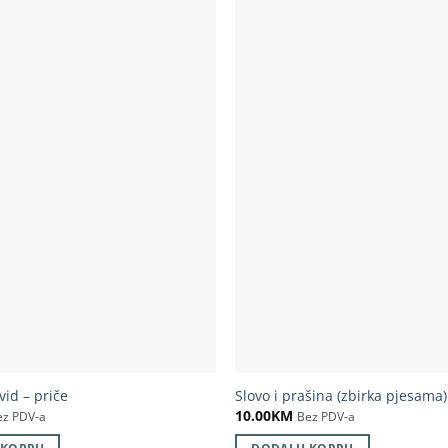
ivid – priče
Slovo i prašina (zbirka pjesama)
10.00
KM
ez PDV-a
Bez PDV-a