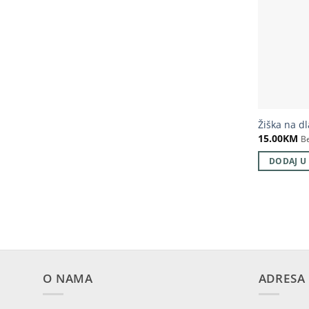
Žiška na d
15.00
KM
B
DODAJ U
O NAMA
ADRESA