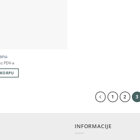
lanu
ez PDV-a
 KORPU
1
2
3
INFORMACIJE