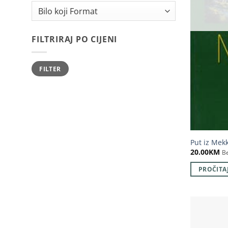
FILTRIRAJ PO CIJENI
Minimalna
Maksimalna
FILTER
cijena
cijena
Put iz Mek
20.00
KM
B
PROČITAJ