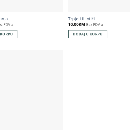
tanja
Trpjeti ili otići
10.00
KM
ez PDV-a
Bez PDV-a
 KORPU
DODAJ U KORPU