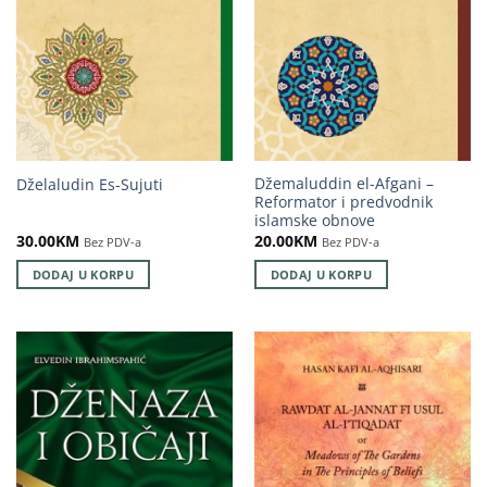
Džemaluddin el-Afgani –
Dželaludin Es-Sujuti
Reformator i predvodnik
islamske obnove
30.00
KM
20.00
KM
Bez PDV-a
Bez PDV-a
DODAJ U KORPU
DODAJ U KORPU