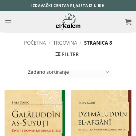
Skip
IZDAVAČKI CENTAR RIJASETA IZ U BIH
to
content
POČETNA
/
TRGOVINA
/
STRANICA 8
FILTER