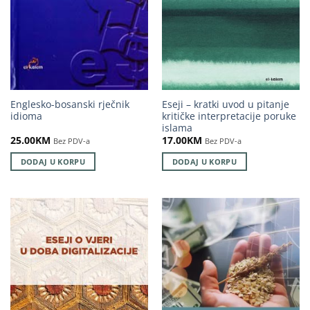
Englesko-bosanski rječnik
Eseji – kratki uvod u pitanje
idioma
kritičke interpretacije poruke
islama
25.00
KM
17.00
KM
Bez PDV-a
Bez PDV-a
DODAJ U KORPU
DODAJ U KORPU