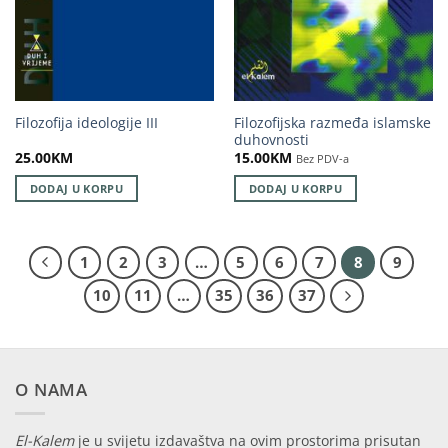
Filozofijska razmeđa islamske
Filozofija ideologije III
duhovnosti
25.00
KM
15.00
KM
Bez PDV-a
DODAJ U KORPU
DODAJ U KORPU
1
2
3
…
5
6
7
8
9
10
11
…
35
36
37
O NAMA
El-Kalem
je u svijetu izdavaštva na ovim prostorima prisutan