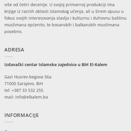
više od četiri decenije. U svojoj primarnoj produkciji ima
knjige iz raznih oblasti islamskog učenja, ali u širem opusu u
fokus svojih interesovanja stavlja i kulturnu i duhovnu baštinu
muslimana općenito, te bosanskih i balkanskih muslimana
posebno.
ADRESA
Izdavački centar Islamske zajednice u BiH El-Kalem
Gazi Husrev-begova 56a
71000 Sarajevo, BiH
tel: +387 33 532 255
mail: info@elkalem.ba
INFORMACIJE