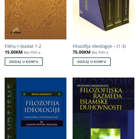
Fikhu-l-ibadat 1-2
Filozofija ideologije – (1-3)
15.00
KM
75.00
KM
Bez PDV-a
Bez PDV-a
DODAJ U KORPU
DODAJ U KORPU