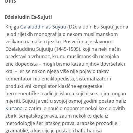
OPIS
Dželaludin Es-Sujuti
Knjiga
Galaluddin as-Suyuti
(Dželaludin Es-Sujuti) jedna
je od rijetkih monografija o nekom muslimanskom
velikanu na našem jeziku. Posvećena je slavnom
Dželaluddinu Sujutiju (1445-1505), koji na neki način
predstavlja vr­hunac, krunu muslimanskih učenjaka
enciklopedista – mogli bismo kazati njihov dovršetak i
kraj – jer se nakon njega više nije pojavio takav
komentator niti enciklopedista, sistematizator i
produktivni kompilator klasične egzegetske i
hermeneutičke tradicije islama koji bi se s njim mogao
mjeriti. Sujuti je već u svojoj osmoj godini postao hafiz
Kur’ana
, a zatim je naučio napamet nekoliko cjelovitih
zbirki šerijatskog prava, zatim nekoliko djela iz
metodologije šerijatskog prava, arapske prozodije i
gramatike, a kasnije je postao i hafiz hadisa