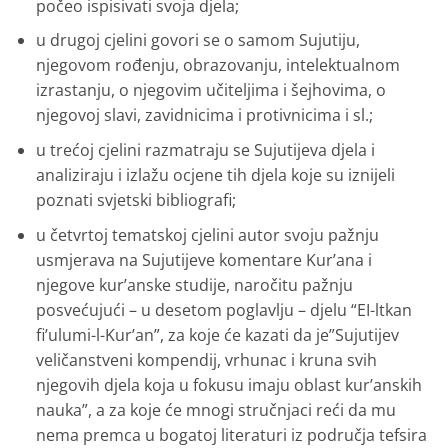
počeo ispisivati svoja djela;
u drugoj cjelini govori se o samom Sujutiju,
njegovom rođenju, obrazovanju, intelektualnom
izrastanju, o nje­govim učiteljima i šejhovima, o
njegovoj slavi, zavidnicima i protivnicima i sl.;
u trećoj cjelini razmatraju se Sujutijeva djela i
analiziraju i izlažu ocjene tih djela koje su iznijeli
poznati svjetski bibliografi;
u četvrtoj tematskoj cjelini autor svoju pažnju
usmjerava na Sujutijeve komentare Kur’ana i
njegove kur’anske studije, naročitu pažnju
posvećujući – u desetom poglavlju – djelu “EI-ltkan
fi’ulumi-l-Kur’an”, za koje će kazati da je”Sujutijev
veličanstveni kompendij, vrhu­nac i kruna svih
njegovih djela koja u fokusu imaju oblast kur’anskih
nauka”, a za koje će mnogi stručnjaci reći da mu
nema premca u bogatoj literaturi iz područja tefsira