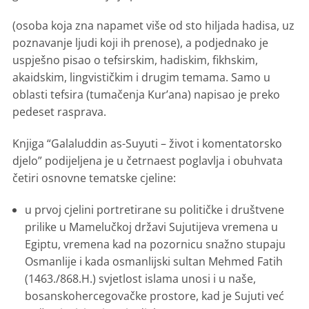
(osoba koja zna napamet više od sto hiljada hadisa, uz
poznavanje ljudi koji ih prenose), a podjednako je
uspješno pisao o tefsirskim, hadiskim, fikhskim,
akaidskim, lingvističkim i drugim temama. Samo u
oblasti tefsira (tumačenja Kur’ana) napisao je preko
pedeset rasprava.
Knjiga “Galaluddin as-Suyuti – život i komentatorsko
djelo” podijeljena je u četrnaest poglavlja i obuhvata
četiri os­novne tematske cjeline:
u prvoj cjelini portretirane su političke i društvene
prilike u Mamelučkoj državi Sujutijeva vremena u
Egiptu, vremena kad na pozornicu snažno stupaju
Osmanlije i kada osmanlijski sultan Mehmed Fatih
(1463./868.H.) svjetlost islama unosi i u naše,
bosanskohercegovačke prostore, kad je Sujuti već