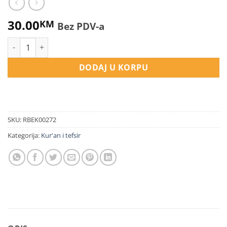
30.00
KM
Bez PDV-a
Dželaludin Es-Sujuti količina
DODAJ U KORPU
SKU:
RBEK00272
Kategorija:
Kur'an i tefsir