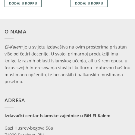
DODAJ U KORPU
DODAJ U KORPU
O NAMA
El-Kalem
je u svijetu izdavaštva na ovim prostorima prisutan
više od četiri decenije. U svojoj primarnoj produkciji ima
knjige iz raznih oblasti islamskog učenja, ali u širem opusu u
fokus svojih interesovanja stavlja i kulturnu i duhovnu baštinu
muslimana općenito, te bosanskih i balkanskih muslimana
posebno.
ADRESA
Izdavački centar Islamske zajednice u BiH El-Kalem
Gazi Husrev-begova 56a
71000 Sarajevo, BiH