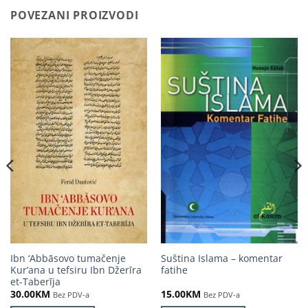
POVEZANI PROIZVODI
Ibn ‘Abbāsovo tumačenje
Suština Islama – komentar
Kur’ana u tefsiru Ibn Džerīra
fatihe
et-Taberīja
30.00
KM
15.00
KM
Bez PDV-a
Bez PDV-a