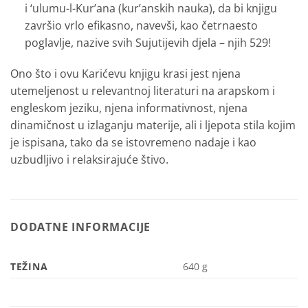
i ‘ulumu-l-Kur’ana (kur’anskih nauka), da bi knjigu
završio vrlo efikasno, navevši, kao četrnaesto
poglavlje, nazive svih Sujutijevih djela – njih 529!
Ono što i ovu Karićevu knjigu krasi jest njena
utemeljenost u relevantnoj literaturi na arapskom i
engleskom jeziku, njena informativnost, njena
dinamičnost u izlaganju materije, ali i ljepota stila kojim
je ispisana, tako da se istovre­meno nadaje i kao
uzbudljivo i relaksirajuće štivo.
DODATNE INFORMACIJE
TEŽINA
640 g