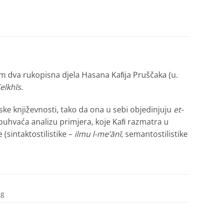
m dva rukopisna djela Hasana Kaﬁja Pruščaka (u.
Telkhīs
.
ske književnosti, tako da ona u sebi objedinjuju
et-
obuhvaća analizu primjera, koje Kaﬁ razmatra u
 (sintaktostilistike –
ilmu l-me’ānī
, semantostilistike
 g