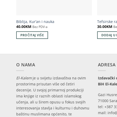
Biblija, Kur’an i nauka
Tefsirske r
40.00
KM
30.00
KM
Bez PDV-a
Be
PROČITAJ VIŠE
DODAJ U
O NAMA
ADRESA
El-Kalem
je u svijetu izdavaštva na ovim
Izdavački 
prostorima prisutan više od četiri
BiH El-Kal
decenije. U svojoj primarnoj produkciji
Gazi Husre
ima knjige iz raznih oblasti islamskog
71000 Sara
učenja, ali u širem opusu u fokus svojih
tel: +387 3
interesovanja stavlja i kulturnu i duhovnu
mail: info
baštinu muslimana općenito, te