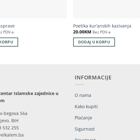
asprave
Poetika kur’anskih kazivanja
20.00
KM
z PDV-a
Bez PDV-a
 KORPU
DODAJ U KORPU
INFORMACIJE
centar Islamske zajednice u
O nama
em
Kako kupiti
v-begova 56a
Plaćanje
jevo, BiH
3 532 255
Sigurnost
@elkalem.ba