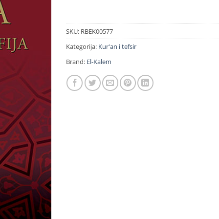
SKU:
RBEK00577
Kategorija:
Kur'an i tefsir
Brand:
El-Kalem