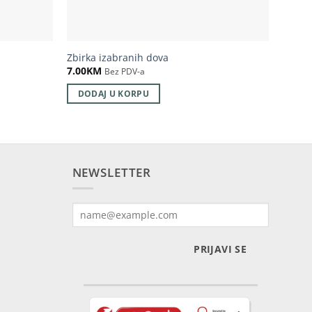
ŠTA K
Zbirka izabranih dova
kur’an
7.00
KM
Bez PDV-a
15.00
DODAJ U KORPU
DOD
NEWSLETTER
PRIJAVI SE