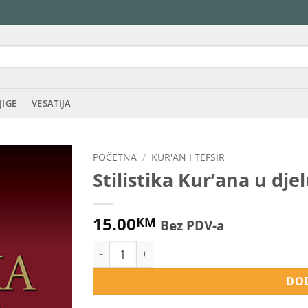
JIGE
VESATIJA
POČETNA
/
KUR'AN I TEFSIR
Stilistika Kur’ana u dj
15.00
KM
Bez PDV-a
Stilistika Kur’ana u djelu Hasana Kafija Prušč
DOD