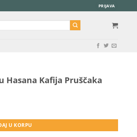
PRIJAVA
elu Hasana Kafija Pruščaka
aka količina
AJ U KORPU