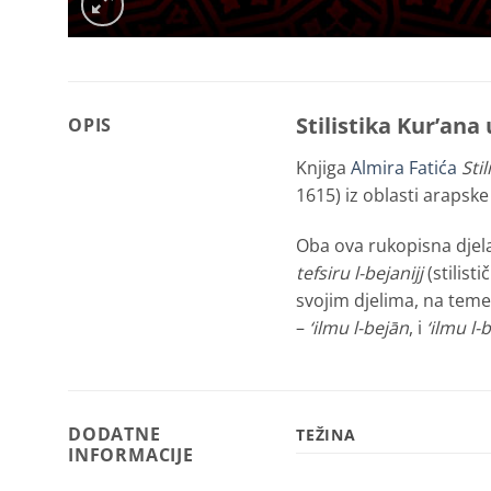
Stilistika Kur’ana
OPIS
Knjiga
Almira Fatića
Sti
1615) iz oblasti arapske
Oba ova rukopisna djel
tefsiru l-bejanijj
(stilistič
svojim djelima, na temelj
–
‘ilmu l-bejān
, i
‘ilmu l-
DODATNE
TEŽINA
INFORMACIJE