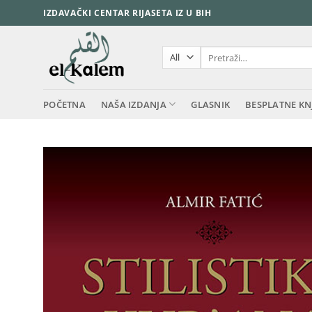
Skip
IZDAVAČKI CENTAR RIJASETA IZ U BIH
to
content
Pretraži:
POČETNA
NAŠA IZDANJA
GLASNIK
BESPLATNE KN