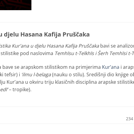
 u djelu Hasana Kafija Pruščaka
listika Kur’ana u djelu Hasana Kafija Pruščaka
bavi se analizo
 stilistike pod naslovima
Temhīsu t-Telkhīs
i Šerh Temhīsi t-
a bave se arapskom stilistikom na primjerima
Kur’ana
i arap
ki tefsir) i
‘ilmu l-belaga
(nauku o stilu)
.
Središnji dio knjige 
u Kur’ana u okviru triju klasičnih disciplina arapske stilistike
bedī’
– tropike).
234