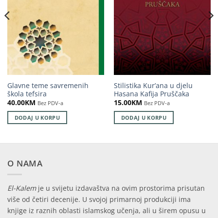
Glavne teme savremenih
Stilistika Kur’ana u djelu
škola tefsira
Hasana Kafija Pruščaka
40.00
KM
15.00
KM
Bez PDV-a
Bez PDV-a
DODAJ U KORPU
DODAJ U KORPU
O NAMA
El-Kalem
je u svijetu izdavaštva na ovim prostorima prisutan
više od četiri decenije. U svojoj primarnoj produkciji ima
knjige iz raznih oblasti islamskog učenja, ali u širem opusu u