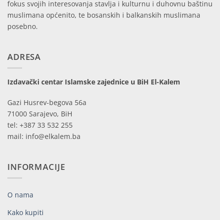
fokus svojih interesovanja stavlja i kulturnu i duhovnu baštinu
muslimana općenito, te bosanskih i balkanskih muslimana
posebno.
ADRESA
Izdavački centar Islamske zajednice u BiH El-Kalem
Gazi Husrev-begova 56a
71000 Sarajevo, BiH
tel: +387 33 532 255
mail: info@elkalem.ba
INFORMACIJE
O nama
Kako kupiti