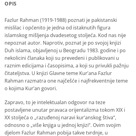
OPIS
Fazlur Rahman (1919-1988) poznati je pakistanski
mislilac i općenito je jedna od istaknutih figura
islamskog mišljenja dvadesetog stoljeća. Kod nas nije
nepoznat autor. Naprotiv, poznat je po svojoj knjizi
Duh islama, objavljenoj u Beogradu 1983. godine i po
nekolicini članaka koji su prevedeni i publikovani u
raznim edicijama i časopisima, a koji su privukli pažnju
čitateljstva. U knjizi Glavne teme Kur’ana Fazlur
Rahman razmatra one najčešće i najfrekventnije teme
o kojima Kur’an govori.
Zapravo, to je intelektualan odgovor na teze
postavljene unutar pravaca orijentalizma tokom XIX i
XX stoljeća o „razuđenoj naravi kur’anskog štiva“,
odnosno o „više knjiga u jednoj knjizi“. Ovim svojim
djelom Fazlur Rahman pobija takve tvrdnje, u