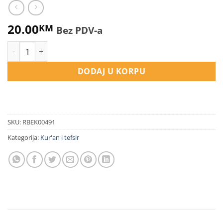
20.00
KM
Bez PDV-a
Glavne teme Kur’ana količina
DODAJ U KORPU
SKU:
RBEK00491
Kategorija:
Kur'an i tefsir