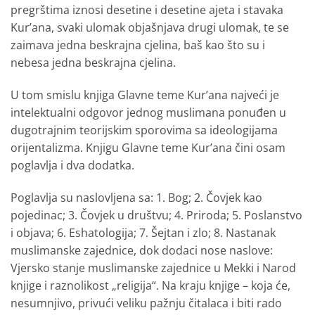
pregrštima iznosi desetine i desetine ajeta i stavaka
Kur’ana, svaki ulomak objašnjava drugi ulomak, te se
zaimava jedna beskrajna cjelina, baš kao što su i
nebesa jedna beskrajna cjelina.
U tom smislu knjiga Glavne teme Kur’ana najveći je
intelektualni odgovor jednog muslimana ponuđen u
dugotrajnim teorijskim sporovima sa ideologijama
orijentalizma. Knjigu Glavne teme Kur’ana čini osam
poglavlja i dva dodatka.
Poglavlja su naslovljena sa: 1. Bog; 2. Čovjek kao
pojedinac; 3. Čovjek u društvu; 4. Priroda; 5. Poslanstvo
i objava; 6. Eshatologija; 7. Šejtan i zlo; 8. Nastanak
muslimanske zajednice, dok dodaci nose naslove:
Vjersko stanje muslimanske zajednice u Mekki i Narod
knjige i raznolikost „religija“. Na kraju knjige – koja će,
nesumnjivo, privući veliku pažnju čitalaca i biti rado