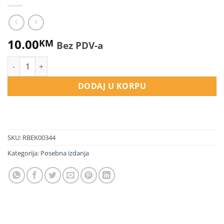
10.00
KM
Bez PDV-a
Uloga islama u jačanju svjetskog mira količina
DODAJ U KORPU
SKU:
RBEK00344
Kategorija:
Posebna izdanja