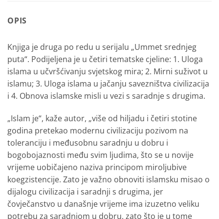
OPIS
Knjiga je druga po redu u serijalu „Ummet srednjeg
puta“. Podijeljena je u četiri tematske cjeline: 1. Uloga
islama u učvršćivanju svjetskog mira; 2. Mirni suživot u
islamu; 3. Uloga islama u jačanju savezništva civilizacija
i 4. Obnova islamske misli u vezi s saradnje s drugima.
„Islam je“, kaže autor, „više od hiljadu i četiri stotine
godina pretekao modernu civilizaciju pozivom na
toleranciju i međusobnu saradnju u dobru i
bogobojaznosti među svim ljudima, što se u novije
vrijeme uobičajeno naziva principom miroljubive
koegzistencije. Zato je važno obnoviti islamsku misao o
dijalogu civilizacija i saradnji s drugima, jer
čovječanstvo u današnje vrijeme ima izuzetno veliku
potrebu za saradnjom u dobru, zato što je u tome