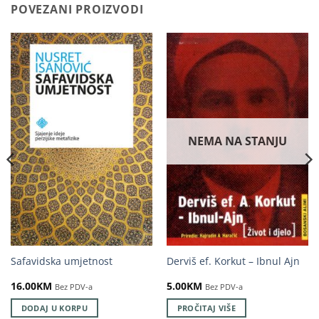
POVEZANI PROIZVODI
NEMA NA STANJU
Safavidska umjetnost
Derviš ef. Korkut – Ibnul Ajn
16.00
KM
5.00
KM
Bez PDV-a
Bez PDV-a
DODAJ U KORPU
PROČITAJ VIŠE