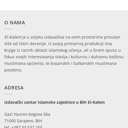
O NAMA
El-Kalem
je u svijetu izdavaštva na ovim prostorima prisutan
više od četiri decenije. U svojoj primarnoj produkciji ima
knjige iz raznih oblasti islamskog učenja, ali u širem opusu u
fokus svojih interesovanja stavlja i kulturnu i duhovnu baštinu
muslimana općenito, te bosanskih i balkanskih muslimana
posebno.
ADRESA
Izdavački centar Islamske zajednice u BiH El-Kalem
Gazi Husrev-begova 56a
71000 Sarajevo, BiH
tel: +387 33 532 255