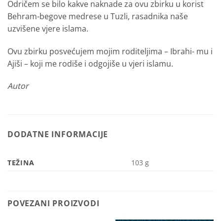
Odričem se bilo kakve naknade za ovu zbirku u ko­rist
Behram-begove medrese u Tuzli, rasadnika naše
uzvišene vjere islama.
Ovu zbirku posvećujem mojim roditeljima – Ibrahi- mu i
Ajiši – koji me rodiše i odgojiše u vjeri islamu.
Autor
DODATNE INFORMACIJE
TEŽINA
103 g
POVEZANI PROIZVODI