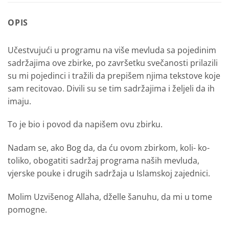
OPIS
Učestvujući u programu na više mevluda sa pojedi­nim
sadržajima ove zbirke, po završetku svečanosti prilazili
su mi pojedinci i tražili da prepišem njima tek­stove koje
sam recitovao. Divili su se tim sadržajima i željeli da ih
imaju.
To je bio i povod da napišem ovu zbirku.
Nadam se, ako Bog da, da ću ovom zbirkom, koli- ko-
toliko, obogatiti sadržaj programa naših mevluda,
vjerske pouke i drugih sadržaja u Islamskoj zajednici.
Molim Uzvišenog Allaha, dželle šanuhu, da mi u tome
pomogne.