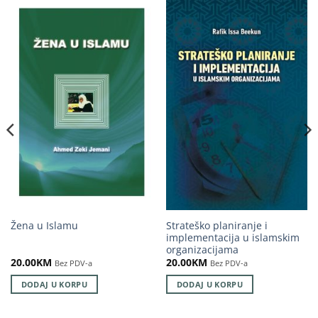
Strateško planiranje i
Žena u Islamu
implementacija u islamskim
organizacijama
20.00
KM
20.00
KM
Bez PDV-a
Bez PDV-a
DODAJ U KORPU
DODAJ U KORPU