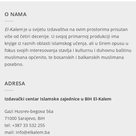
O NAMA
El-Kalem
je u svijetu izdavaštva na ovim prostorima prisutan
više od četiri decenije. U svojoj primarnoj produkciji ima
knjige iz raznih oblasti islamskog učenja, ali u širem opusu u
fokus svojih interesovanja stavlja i kulturnu i duhovnu baštinu
muslimana općenito, te bosanskih i balkanskih muslimana
posebno.
ADRESA
Izdavački centar Islamske zajednice u BiH El-Kalem
Gazi Husrev-begova 56a
71000 Sarajevo, BiH
tel: +387 33 532 255
mail: info@elkalem.ba