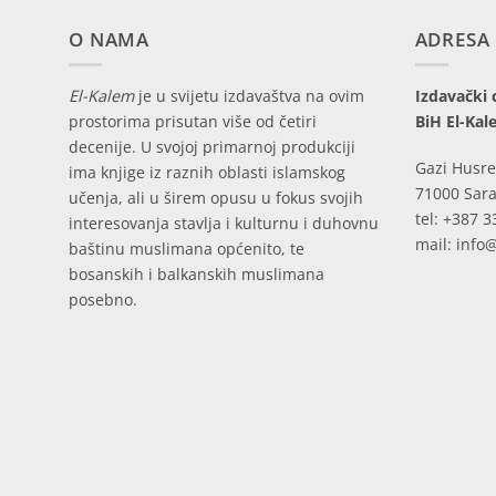
O NAMA
ADRESA
El-Kalem
je u svijetu izdavaštva na ovim
Izdavački 
prostorima prisutan više od četiri
BiH El-Kal
decenije. U svojoj primarnoj produkciji
Gazi Husre
ima knjige iz raznih oblasti islamskog
71000 Sara
učenja, ali u širem opusu u fokus svojih
tel: +387 3
interesovanja stavlja i kulturnu i duhovnu
mail: info
baštinu muslimana općenito, te
bosanskih i balkanskih muslimana
posebno.