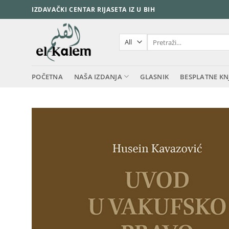
Skip
IZDAVAČKI CENTAR RIJASETA IZ U BIH
to
content
Pretraži:
POČETNA
NAŠA IZDANJA
GLASNIK
BESPLATNE KN