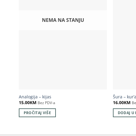
NEMA NA STANJU
Analogija – kijas
Šura – kur’
15.00
KM
16.00
KM
Bez PDV-a
Be
PROČITAJ VIŠE
DODAJ U