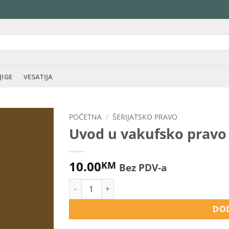
JIGE
VESATIJA
POČETNA
/
ŠERIJATSKO PRAVO
Uvod u vakufsko pravo
10.00
KM
Bez PDV-a
Uvod u vakufsko pravo količina
DOD