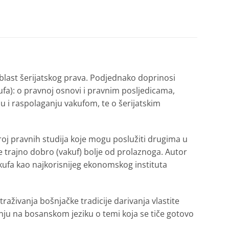
oblast šerijatskog prava. Podjednako doprinosi
fa): o pravnoj osnovi i pravnim posljedicama,
ju i raspolaganju vakufom, te o šerijatskim
oj pravnih studija koje mogu poslužiti drugima u
 trajno dobro (vakuf) bolje od prolaznoga. Autor
kufa kao najkorisnijeg ekonomskog instituta
traživanja bošnjačke tradicije darivanja vlastite
nju na bosanskom jeziku o temi koja se tiče gotovo