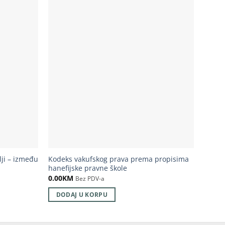
ji – između
Kodeks vakufskog prava prema propisima
Brak –
hanefijske pravne škole
25.00
0.00
KM
Bez PDV-a
DOD
DODAJ U KORPU