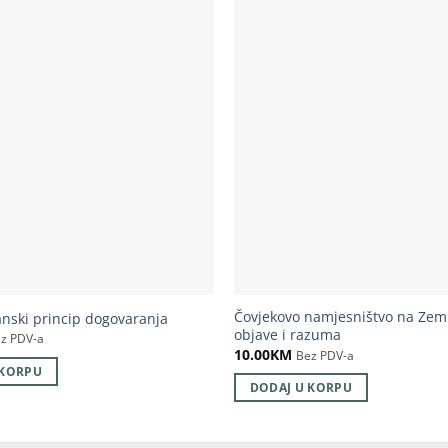
Čovjekovo namjesništvo na Zeml
anski princip dogovaranja
objave i razuma
z PDV-a
10.00
KM
Bez PDV-a
 KORPU
DODAJ U KORPU