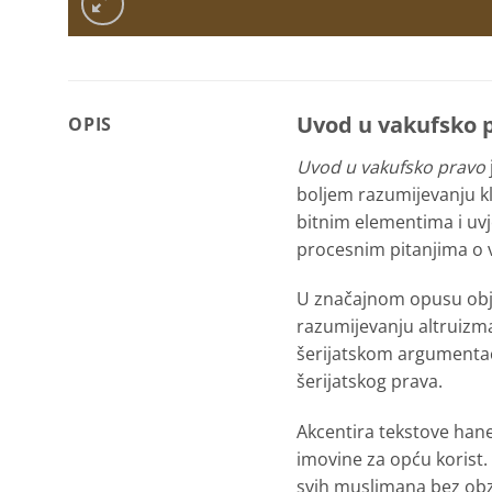
Uvod u vakufsko 
OPIS
Uvod u vakufsko pravo
boljem razumijevanju kl
bitnim elementima i uvj
procesnim pitanjima o vl
U značajnom opusu obja
razumijevanju altruizma
šerijatskom argumentaci
šerijatskog prava.
Akcentira tekstove hanef
imovine za opću korist.
svih muslimana bez obzi