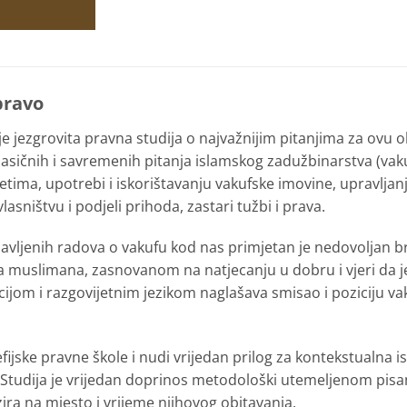
pravo
je jezgrovita pravna studija o najvažnijim pitanjima za ovu 
asičnih i savremenih pitanja islamskog zadužbinarstva (vaku
etima, upotrebi i iskorištavanju vakufske imovine, upravljan
asništvu i podjeli prihoda, zastari tužbi i prava.
vljenih radova o vakufu kod nas primjetan je nedovoljan br
 muslimana, zasnovanom na natjecanju u dobru i vjeri da je
jom i razgovijetnim jezikom naglašava smisao i poziciju va
ijske pravne škole i nudi vrijedan prilog za kontekstualna is
 Studija je vrijedan doprinos metodološki utemeljenom pisa
ra na mjesto i vrijeme njihovog obitavanja.