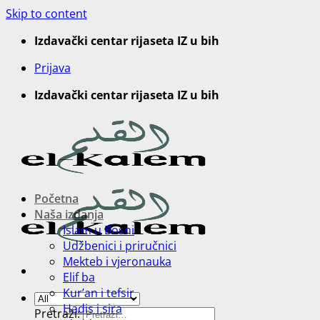
Skip to content
Izdavački centar rijaseta IZ u bih
Prijava
Izdavački centar rijaseta IZ u bih
Početna
Naša izdanja
Islam u Bosni
Udžbenici i priručnici
Mekteb i vjeronauka
Elif ba
Kur’an i tefsir
Hadis i sira
Pretraži: