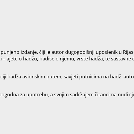
opunjeno izdanje, čiji je autor dugogodišnji uposlenik u Rij
i – ajete o hadžu, hadise o njemu, vrste hadža, te sastavne
zaciji hadža avionskim putem, savjeti putnicima na hadž autob
ogodna za upotrebu, a svojim sadržajem čitaocima nudi cjel