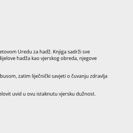
asetovom Uredu za hadž. Knjiga sadrži sve
 dijelove hadža kao vjerskog obreda, njegove
usom, zatim liječnički savjeti o čuvanju zdravlja
ovit uvid u ovu istaknutu vjersku dužnost.