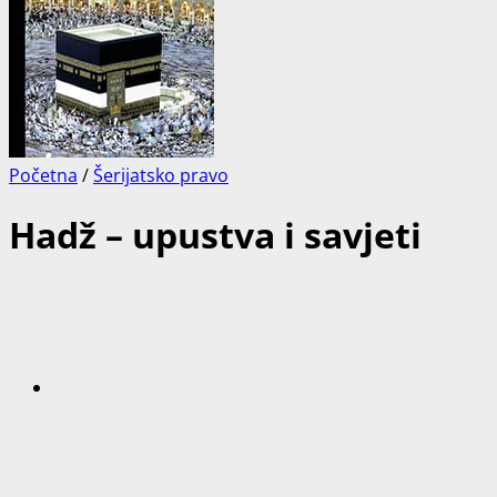
Početna
/
Šerijatsko pravo
Hadž – upustva i savjeti