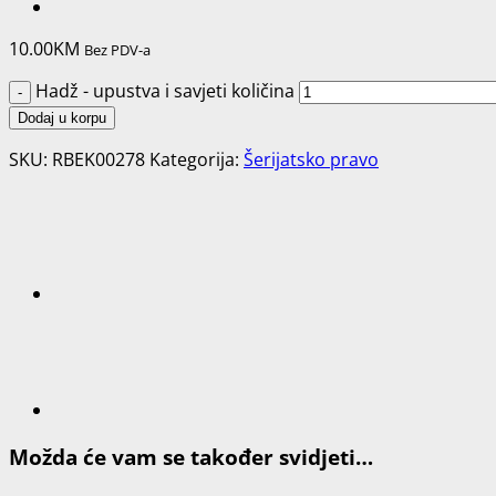
10.00
KM
Bez PDV-a
Hadž - upustva i savjeti količina
Dodaj u korpu
SKU:
RBEK00278
Kategorija:
Šerijatsko pravo
Možda će vam se također svidjeti…