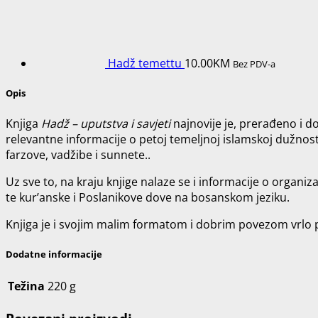
Hadž temettu
10.00
KM
Bez PDV-a
Opis
Knjiga
Hadž – uputstva i savjeti
najnovije je, prerađeno i d
relevantne informacije o petoj temeljnoj islamskoj dužnost
farzove, vadžibe i sunnete..
Uz sve to, na kraju knjige nalaze se i informacije o organi
te kur’anske i Poslanikove dove na bosanskom jeziku.
Knjiga je i svojim malim formatom i dobrim povezom vrlo p
Dodatne informacije
Težina
220 g