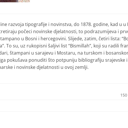
ine razvoja tipografije i novinstva, do 1878. godine, kad u 
i tretiraju počeci novinske djelatnosti, to podrazumijeva i 
 štampano u Bosni i hercegovini. Slijede, zatim, četiri lista: “
”. To su, uz rukopisni šaljivi list “Bismillah”, koji su radili
ari, štampani u sarajevu i Mostaru, na turskom i bosanskom j
iga pokušava ponuditi što potpuniju bibliografiju srajevske i
ske i novinske djelatnosti u ovoj zemlji.
150