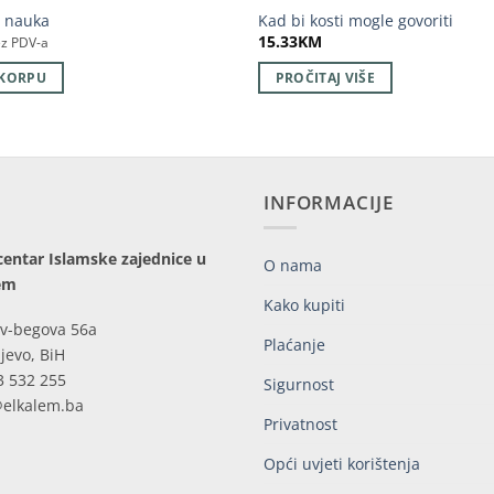
i nauka
Kad bi kosti mogle govoriti
15.33
KM
z PDV-a
 KORPU
PROČITAJ VIŠE
INFORMACIJE
centar Islamske zajednice u
O nama
em
Kako kupiti
v-begova 56a
Plaćanje
jevo, BiH
3 532 255
Sigurnost
@elkalem.ba
Privatnost
Opći uvjeti korištenja