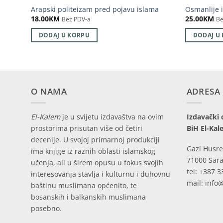
Arapski politeizam pred pojavu islama
Osmanlije 
18.00
KM
25.00
KM
Bez PDV-a
Be
DODAJ U KORPU
DODAJ U
O NAMA
ADRESA
El-Kalem
je u svijetu izdavaštva na ovim
Izdavački 
prostorima prisutan više od četiri
BiH El-Kal
decenije. U svojoj primarnoj produkciji
Gazi Husre
ima knjige iz raznih oblasti islamskog
71000 Sara
učenja, ali u širem opusu u fokus svojih
tel: +387 3
interesovanja stavlja i kulturnu i duhovnu
mail: info
baštinu muslimana općenito, te
bosanskih i balkanskih muslimana
posebno.