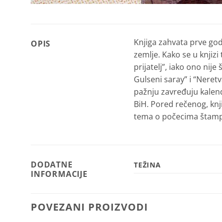
Knjiga zahvata prve god
OPIS
zemlje. Kako se u knjiz
prijatelj”, iako ono nije
Gulseni saray” i “Neretva
pažnju zavređuju kalend
BiH. Pored rečenog, knj
tema o počecima štampar
DODATNE
TEŽINA
INFORMACIJE
POVEZANI PROIZVODI