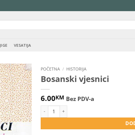
JIGE
VESATIJA
POČETNA
/
HISTORIJA
Bosanski vjesnici
6.00
KM
Bez PDV-a
Bosanski vjesnici količina
DOD