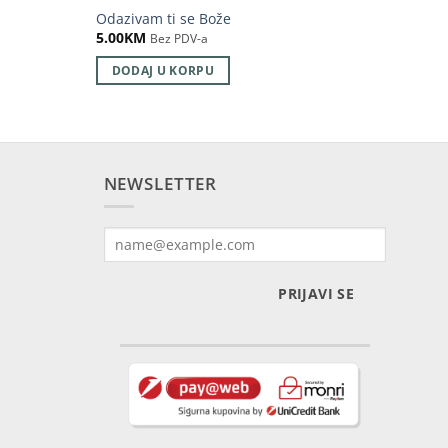
Odazivam ti se Bože
Muslim
5.00
KM
5.00
K
Bez PDV-a
DODAJ U KORPU
DOD
NEWSLETTER
PRIJAVI SE