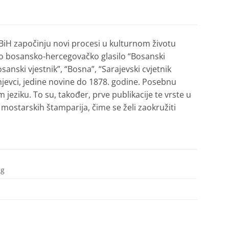
u BiH započinju novi procesi u kulturnom životu
prvo bosansko-hercegovačko glasilo “Bosanski
Bosanski vjestnik”, “Bosna”, “Sarajevski cvjetnik
 franjevci, jedine novine do 1878. godine. Posebnu
eziku. To su, također, prve publikacije te vrste u
 mostarskih štamparija, čime se želi zaokružiti
 g