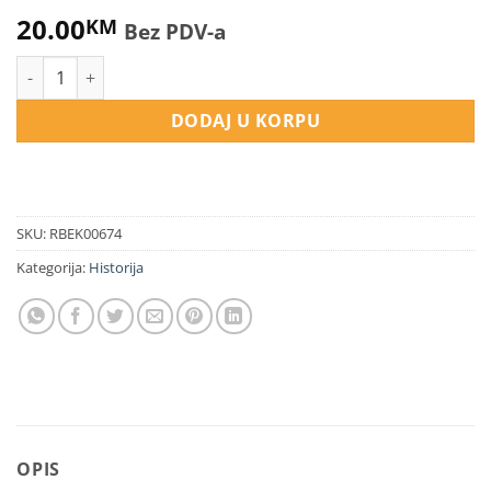
20.00
KM
Bez PDV-a
Zvornik u osmansko doba količina
DODAJ U KORPU
SKU:
RBEK00674
Kategorija:
Historija
OPIS