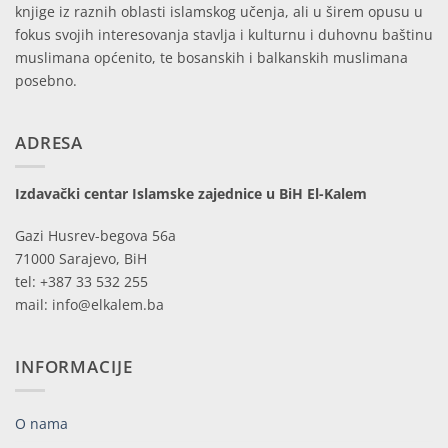
knjige iz raznih oblasti islamskog učenja, ali u širem opusu u
fokus svojih interesovanja stavlja i kulturnu i duhovnu baštinu
muslimana općenito, te bosanskih i balkanskih muslimana
posebno.
ADRESA
Izdavački centar Islamske zajednice u BiH El-Kalem
Gazi Husrev-begova 56a
71000 Sarajevo, BiH
tel: +387 33 532 255
mail: info@elkalem.ba
INFORMACIJE
O nama