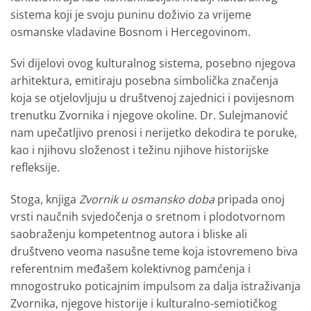
sistema koji je svoju puninu doživio za vrijeme
osmanske vladavine Bosnom i Hercegovinom.
Svi dijelovi ovog kulturalnog sistema, posebno njegova
arhitektura, emitiraju posebna simbolička značenja
koja se otjelovljuju u društvenoj zajednici i povijesnom
trenutku Zvornika i njegove okoline. Dr. Sulejmanović
nam upečatljivo prenosi i nerijetko dekodira te poruke,
kao i njihovu složenost i težinu njihove historijske
refleksije.
Stoga, knjiga
Zvornik u osmansko doba
pripada onoj
vrsti naučnih svjedočenja o sretnom i plodotvornom
saobraženju kompetentnog autora i bliske ali
društveno veoma nasušne teme koja istovremeno biva
referentnim međašem kolektivnog pamćenja i
mnogostruko poticajnim impulsom za dalja istraživanja
Zvornika, njegove historije i kulturalno-semiotičkog