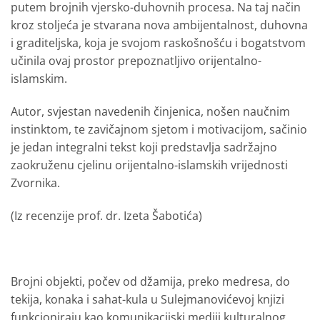
putem brojnih vjersko-duhovnih procesa. Na taj način
kroz stoljeća je stvarana nova ambijentalnost, duhovna
i graditeljska, koja je svojom raskošnošću i bogatstvom
učinila ovaj prostor prepoznatljivo orijentalno-
islamskim.
Autor, svjestan navedenih činjenica, nošen naučnim
instinktom, te zavičajnom sjetom i motivacijom, sačinio
je jedan integralni tekst koji predstavlja sadržajno
zaokruženu cjelinu orijentalno-islamskih vrijednosti
Zvornika.
(Iz recenzije prof. dr. Izeta Šabotića)
Brojni objekti, počev od džamija, preko medresa, do
tekija, konaka i sahat-kula u Sulejmanovićevoj knjizi
funkcioniraju kao komunikacijski mediji kulturalnog