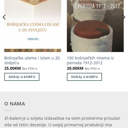
Bošnjačka ulema i islam u 20.
100 bošnjačkih imama iz
stoljeću
perioda 1912-2012
25.00
KM
20.00
KM
Bez PDV-a
Bez PDV-a
DODAJ U KORPU
DODAJ U KORPU
O NAMA
El-Kalem
je u svijetu izdavaštva na ovim prostorima prisutan
više od četiri decenije. U svojoj primarnoj produkciji ima