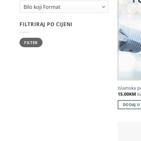
FILTRIRAJ PO CIJENI
Minimalna
Maksimalna
FILTER
cijena
cijena
Islamska p
15.00
KM
B
DODAJ U