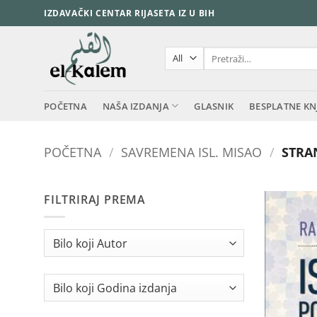
Skip
IZDAVAČKI CENTAR RIJASETA IZ U BIH
to
content
Pretraži:
POČETNA
NAŠA IZDANJA
GLASNIK
BESPLATNE KN
POČETNA
/
SAVREMENA ISL. MISAO
/
STRAN
FILTRIRAJ PREMA