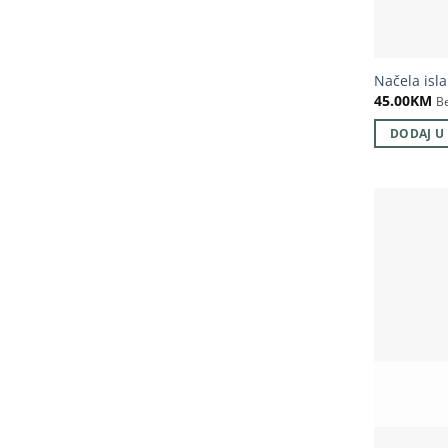
Načela isl
45.00
KM
B
DODAJ U