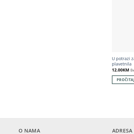
U potrazi 
plavetnila
12.00
KM
B
PROČITAJ
O NAMA
ADRESA