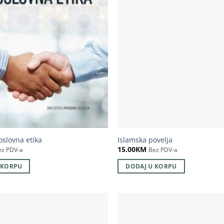
oslovna etika
Islamska povelja
15.00
KM
ez PDV-a
Bez PDV-a
 KORPU
DODAJ U KORPU