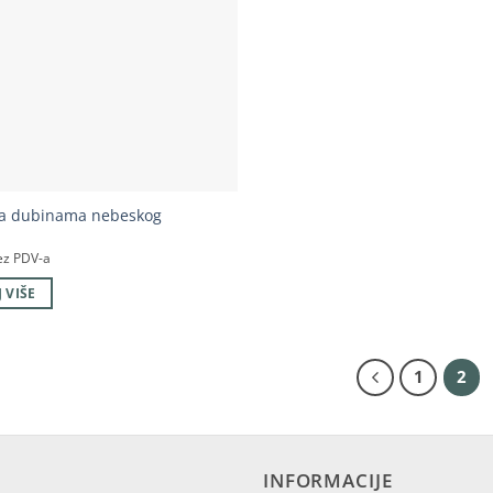
za dubinama nebeskog
ez PDV-a
 VIŠE
1
2
INFORMACIJE