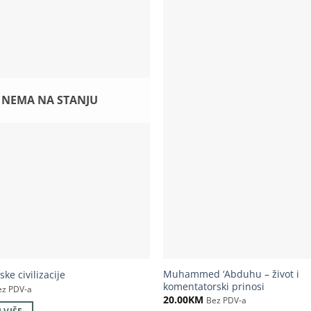
NEMA NA STANJU
Muhammed ‘Abduhu – život i
ske civilizacije
komentatorski prinosi
ez PDV-a
20.00
KM
Bez PDV-a