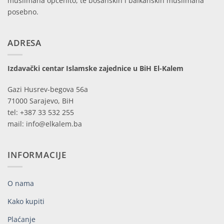
muslimana općenito, te bosanskih i balkanskih muslimana
posebno.
ADRESA
Izdavački centar Islamske zajednice u BiH El-Kalem
Gazi Husrev-begova 56a
71000 Sarajevo, BiH
tel: +387 33 532 255
mail: info@elkalem.ba
INFORMACIJE
O nama
Kako kupiti
Plaćanje