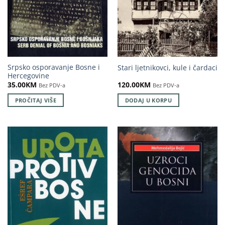
Srpsko osporavanje Bosne i
Stari ljetnikovci, kule i čardaci
Hercegovine
35.00
KM
120.00
KM
Bez PDV-a
Bez PDV-a
PROČITAJ VIŠE
DODAJ U KORPU