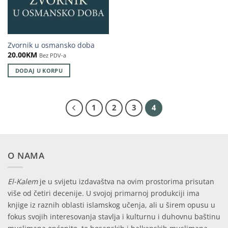
Zvornik u osmansko doba
20.00
KM
Bez PDV-a
DODAJ U KORPU
1
2
3
4
O NAMA
El-Kalem
je u svijetu izdavaštva na ovim prostorima prisutan
više od četiri decenije. U svojoj primarnoj produkciji ima
knjige iz raznih oblasti islamskog učenja, ali u širem opusu u
fokus svojih interesovanja stavlja i kulturnu i duhovnu baštinu