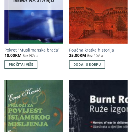
NEMA NA STANJU
Pokret “Muslimanska braća”
Poučna kratka historija
10.00
KM
25.00
KM
Bez PDV-a
Bez PDV-a
PROČITAJ VIŠE
DODAJ U KORPU