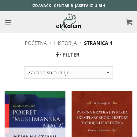
Skip
IZDAVAČKI CENTAR RIJASETA IZ U BIH
to
content
POČETNA
/
HISTORIJA
/
STRANICA 4
FILTER