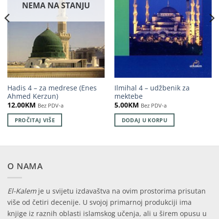
NEMA NA STANJU
Hadis 4 – za medrese (Enes
Ilmihal 4 – udžbenik za
Ahmed Kerzun)
mektebe
12.00
KM
5.00
KM
Bez PDV-a
Bez PDV-a
PROČITAJ VIŠE
DODAJ U KORPU
O NAMA
El-Kalem
je u svijetu izdavaštva na ovim prostorima prisutan
više od četiri decenije. U svojoj primarnoj produkciji ima
knjige iz raznih oblasti islamskog učenja, ali u širem opusu u