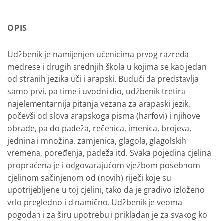
OPIS
Udžbenik je namijenjen učenicima prvog razreda
medrese i drugih srednjih škola u kojima se kao jedan
od stranih jezika uči i arapski. Budući da predstavlja
samo prvi, pa time i uvodni dio, udžbenik tretira
najelementarnija pitanja vezana za arapaski jezik,
počevši od slova arapskoga pisma (harfovi) i njihove
obrade, pa do padeža, rečenica, imenica, brojeva,
jednina i množina, zamjenica, glagola, glagolskih
vremena, poređenja, padeža itd. Svaka pojedina cjelina
propraćena je i odgovarajućom vježbom posebnom
cjelinom sačinjenom od (novih) riječi koje su
upotrijebljene u toj cjelini, tako da je gradivo izloženo
vrlo pregledno i dinamično. Udžbenik je veoma
pogodan i za širu upotrebu i prikladan je za svakog ko