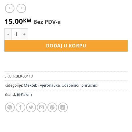
15.00
KM
Bez PDV-a
Udžbenik arapskog jezika za 1 razred medrese količina
DODAJ U KORPU
SKU:
RBEK00418
Kategorije:
Mekteb i vjeronauka
,
Udžbenici i priručnici
Brand:
El-Kalem