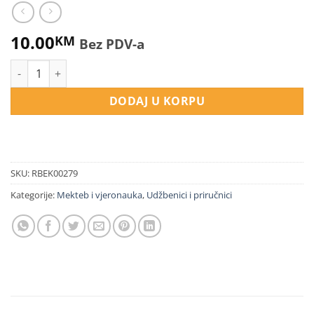
10.00
KM
Bez PDV-a
Sufara - priručnik za učenje kur'anskog pisma količina
DODAJ U KORPU
SKU:
RBEK00279
Kategorije:
Mekteb i vjeronauka
,
Udžbenici i priručnici