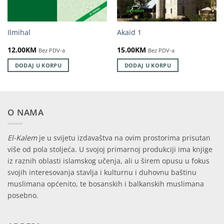
Ilmihal
Akaid 1
12.00
KM
15.00
KM
Bez PDV-a
Bez PDV-a
DODAJ U KORPU
DODAJ U KORPU
O NAMA
El-Kalem
je u svijetu izdavaštva na ovim prostorima prisutan
više od pola stoljeća. U svojoj primarnoj produkciji ima knjige
iz raznih oblasti islamskog učenja, ali u širem opusu u fokus
svojih interesovanja stavlja i kulturnu i duhovnu baštinu
muslimana općenito, te bosanskih i balkanskih muslimana
posebno.