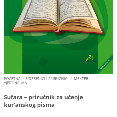
POČETNA
/
UDŽBENICI I PRIRUČNICI
/
MEKTEB I
VJERONAUKA
Sufara – priručnik za učenje
kur’anskog pisma