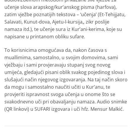
učenje slova arapskog/kur’anskog pisma (harfova),
zatim vježbe poznatijih tekstova – ‘učenja’ (Et-Tehijjatu,
Salavati, Kunut-dova, Ajetu-l-kursija„ zikr poslije
namaza itd.), te učenje sura iz Kur’ani-kerima, koje su
napisane u printanom obliku sufare.
To korisnicima omogućava da, nakon časova s
muallimima, samostalno, u svojim domovima, sami
vježbaju i sami provjeravaju stupanj svog novog
umijeća, gledajući pisani oblik svakog pojedinog slova i
slušajući način njegovog izgovaranja. Na taj način skoro
da mogu i samostalno naučiti učiti u Kur’anu, te
provjeriti ispravnost svoga učenja u onome što se
svakodnevno uči pri obavaljanju namaza. Audio snimke
(QR linkovi) u SUFARI izgovara i uči hfz. Mensur Malkić.