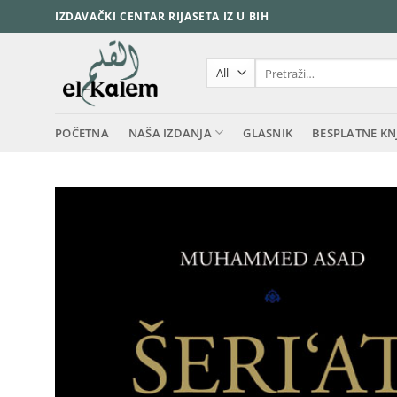
Skip
IZDAVAČKI CENTAR RIJASETA IZ U BIH
to
content
Pretraži:
POČETNA
NAŠA IZDANJA
GLASNIK
BESPLATNE KN