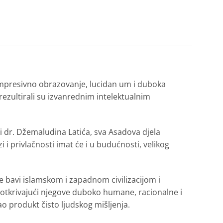
 impresivno obrazovanje, lucidan um i duboka
rezultirali su izvanrednim intelektualnim
i dr. Džemaludina Latića, sva Asadova djela
i i privlačnosti imat će i u budućnosti, velikog
e bavi islamskom i zapadnom civilizacijom i
 otkrivajući njegove duboko humane, racionalne i
o produkt čisto ljudskog mišljenja.