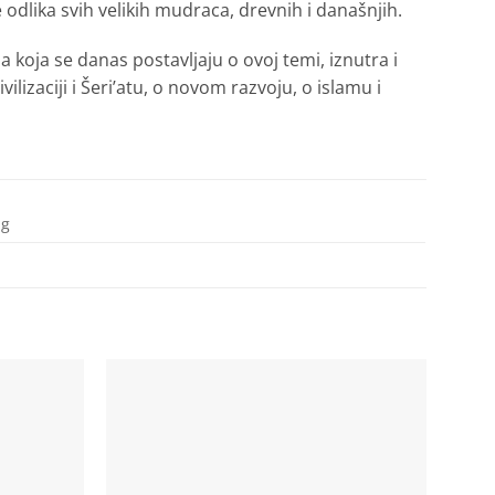
e odlika svih velikih mudraca, drevnih i današnjih.
koja se danas postavljaju o ovoj temi, iznutra i
izaciji i Šeri’atu, o novom razvoju, o islamu i
 g