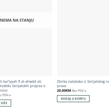
NEMA NA STANJU
-šar‘iyyah fi al-ahwād aš-
Zbirka zadataka iz šerijatskog 
Kodeks šerijatskih propisa o
prava
tusu)
20.00
KM
Bez PDV-a
z PDV-a
DODAJ U KORPU
 VIŠE