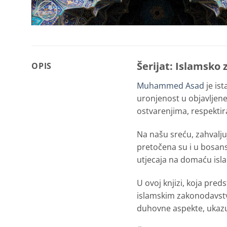
Šerijat: Islamsko
OPIS
Muhammed Asad
je is
uronjenost u objavljene
ostvarenjima, respektir
Na našu sreću, zahvalju
pretočena su i u bosansk
utjecaja na domaću isl
U ovoj knjizi, koja pred
islamskim zakonodavstv
duhovne aspekte, ukazuj