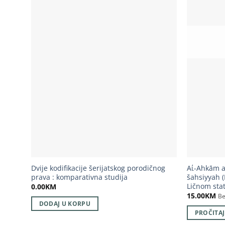
Dvije kodifikacije šerijatskog porodičnog
Αί-Ahkām aš
prava : komparativna studija
šahsiyyah (
Ličnom sta
0.00
KM
15.00
KM
Be
DODAJ U KORPU
PROČITAJ