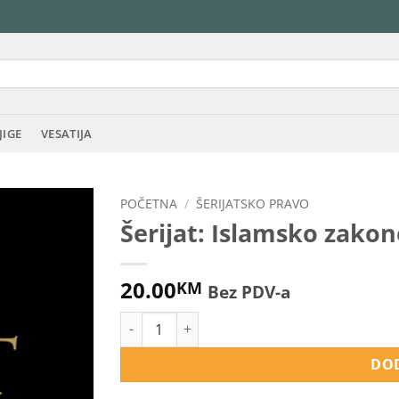
JIGE
VESATIJA
POČETNA
/
ŠERIJATSKO PRAVO
Šerijat: Islamsko zako
20.00
KM
Bez PDV-a
Šerijat: Islamsko zakonodavstvo količina
DOD