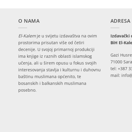
O NAMA
ADRESA
El-Kalem
je u svijetu izdavaštva na ovim
Izdavački 
prostorima prisutan više od četiri
BiH El-Kal
decenije. U svojoj primarnoj produkciji
Gazi Husre
ima knjige iz raznih oblasti islamskog
71000 Sara
učenja, ali u širem opusu u fokus svojih
tel: +387 3
interesovanja stavlja i kulturnu i duhovnu
mail: info
baštinu muslimana općenito, te
bosanskih i balkanskih muslimana
posebno.