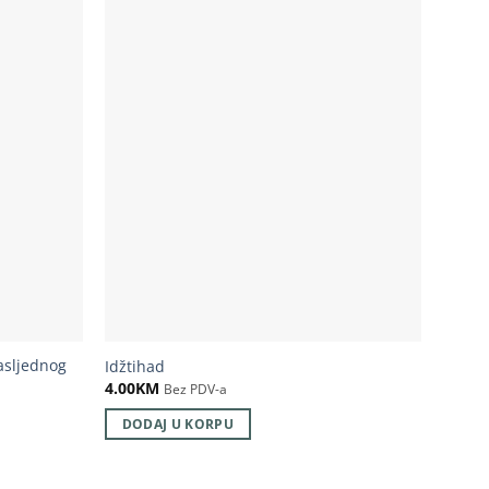
nasljednog
Idžtihad
Uvod u
4.00
KM
25.00
Bez PDV-a
DODAJ U KORPU
DOD