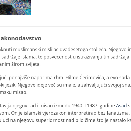
 zakonodavstvo
taknuti muslimanski mislilac dvadesetoga stoljeća. Njegovo
 sadržaje islama, te posvećenost u istraživanju tih sadržaja 
anim širom svijeta.
jući ponajviše naporima rhm. Hilme Ćerimovića, a evo sada 
i jezik. Njegove ideje već su imale, a zahvaljujući svojoj snaz
amsku misao.
stavlja njegov rad i misao između 1940. I 1987. godine
Asad
s
om. On je islamski vjerozakon interpretirao bez fanatizma,
ući na njegovu superiornost nad bilo čime što je nastalo ka