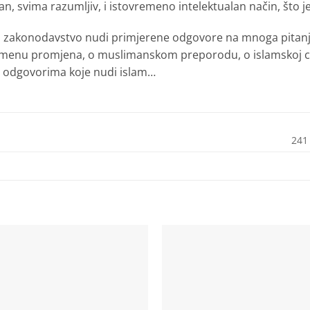
an, svima razumljiv, i istovremeno intelektualan način, što j
ko zakonodavstvo nudi primjerene odgovore na mnoga pitanja 
vremenu promjena, o muslimanskom preporodu, o islamskoj civil
 odgovorima koje nudi islam…
241