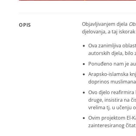
Objavljivanjem djela
Obz
OPIS
djelovanja, a taj iskorak
Ova zanimljiva obla
autorskih djela, bilo
Ponuđeno nam je auto
Arapsko-islamska knji
doprinos muslimana
Ovo djelo reafirmira
druge, insistira na 
vrelima tj. u učenju 
Ovim projektom El-Ka
zainteresiranog čitat