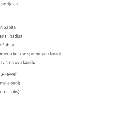
 porijekla
bn Sabita
’ana i hadisa
n Sabita
a imena koja se spominju u kasidi
osvrt na ovu kasidu
mu-l-evvel)
smu-s-sani)
smu-s-salis)