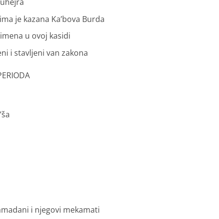
Zuhejra
ojima je kazana Ka’bova Burda
 imena u ovoj kasidi
eni i stavljeni van zakona
 PERIODA
’ša
amadani i njegovi mekamati