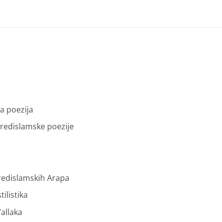
a poezija
predislamske poezije
 predislamskih Arapa
tilistika
allaka