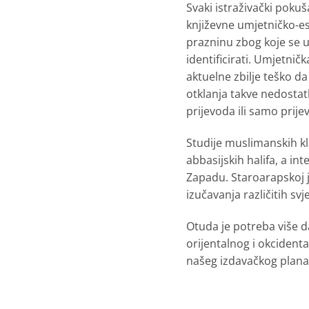
Svaki istraživački pokuša
književne umjetničko-es
prazninu zbog koje se u
identificirati. Umjetni
aktuelne zbilje teško da
otklanja takve nedostat
prijevoda ili samo prije
Studije muslimanskih kl
abbasijskih halifa, a in
Zapadu. Staroarapskoj j
izučavanja različitih svje
Otuda je potreba više d
orijentalnog i okcidenta
našeg izdavačkog plana 