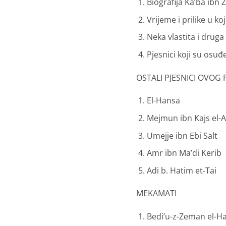
Biografija Ka’ba ibn 
Vrijeme i prilike u k
Neka vlastita i druga
Pjesnici koji su osuđ
OSTALI PJESNICI OVOG
El-Hansa
Mejmun ibn Kajs el-A
Umejje ibn Ebi Salt
Amr ibn Ma’di Kerib
Adi b. Hatim et-Tai
MEKAMATI
Bedi’u-z-Zeman el-H