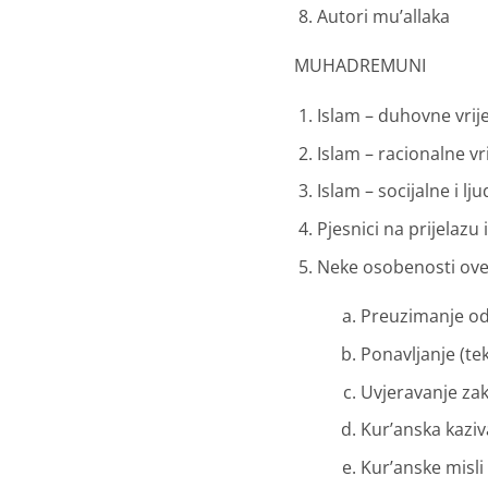
Autori mu’allaka
MUHADREMUNI
Islam – duhovne vrij
Islam – racionalne vr
Islam – socijalne i lj
Pjesnici na prijelaz
Neke osobenosti ove
Preuzimanje odl
Ponavljanje (te
Uvjeravanje za
Kur’anska kaziva
Kur’anske misli 