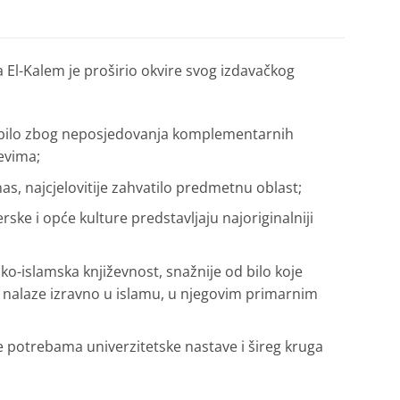
 El-Kalem je proširio okvire svog izdavačkog
a bilo zbog neposjedovanja komplementarnih
jevima;
s, najcjelovitije zahvatilo predmetnu oblast;
ke i opće kulture pred­stavljaju najoriginalniji
ko-islamska književnost, snažnije od bilo koje
te nalaze izravno u islamu, u njegovim primarnim
e potrebama univerzitetske nastave i šireg kruga