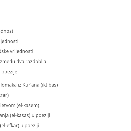
ednosti
ijednosti
udske vrijednosti
u između dva razdoblja
 poezije
omaka iz Kur’ana (iktibas)
krar)
kletvom (el-kasem)
nja (el-kasas) u poeziji
(el-efkar) u poeziji