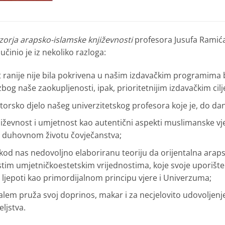
orja arapsko-islamske književnosti
profesora Jusufa Ramića
 učinio je iz nekoliko razloga:
st ranije nije bila pokrivena u našim izdavačkim programim
 zbog naše zao­kupljenosti, ipak, prioritetnijim izdavačkim cil
rsko djelo našeg univerzitetskog profesora koje je, do dana
ževnost i umjetnost kao autentični aspekti muslimanske vjers
 duhovnom životu čovječanstva;
 kod nas nedovoljno elaboriranu teoriju da orijentalna araps
čistim umjetničkoestetskim vrijednostima, koje svoje uporiš
o ljepoti kao primordijalnom principu vjere i Univerzuma;
lem pruža svoj doprinos, makar i za necjelovito udovoljenj
eljstva.