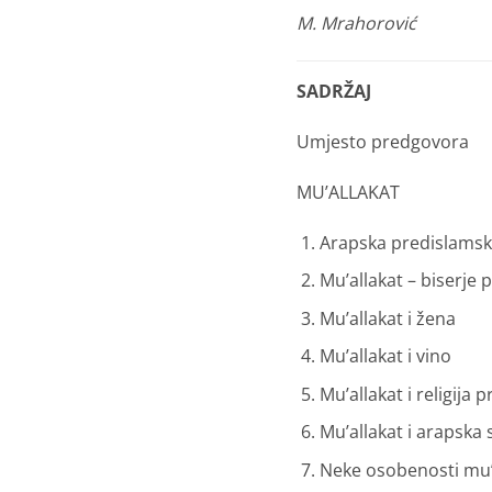
M. Mrahorović
SADRŽAJ
Umjesto predgovora
MU’ALLAKAT
Arapska predislamsk
Mu’allakat – biserje 
Mu’allakat i žena
Mu’allakat i vino
Mu’allakat i religija
Mu’allakat i arapska s
Neke osobenosti mu’