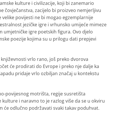
amske kulture i civilizacije, koji bi zanemario
e čovječanstva, zacijelo bi proizveo nemjerljivu
 velike povijesti ne bi mogao egzemplarnije
maestralnost jezičke igre i vrhunsko umijeće mimeze
im umjetničke igre poetskih figura. Ovo djelo
ske poezije kojima su u prilogu dati prepjevi
 književnosti vrlo rano, još preko dvorova
očet će prodirati do Evrope i preko nje dalje ka
apadu pridaje vrlo ozbiljan značaj u kontekstu
mo-povijesnog motrišta, regije susretišta
kulture i naravno to je razlog više da se u okviru
em će odlučno podržavati svaki takav poduhvat.