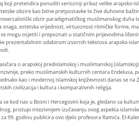
j koji pretendira ponuditi seriozniji prikaz velike arapsko-isl
tetske obzire kao bitne pretpostavke te žive duhovne baštin
niverzalistički obzir paradigmatičkog muslimanskog duha te
čka snaga, estetska vrijednost, virtuoznost ritmičke forme, 
 se mogu osjetiti i prepoznati u statičnim prijevodima lišen
ke prezentabilnim odabirom izvornih tekstova arapsko-islam
vodi.
asičara o arapskoj predislamskoj i muslimanskoj (islamskoj)
tenzivnije, preko muslimanskih kulturnih centara Endelusa, p
ednako kao i modernoj islamskoj književnosti danas se na Z
tskih civilizacija i kultura i komparativnih religija.
a se kod nas u Bosni i Hercegovini koja je, gledano sa kultu
lnog, pristupi intezivnijem izučavanju ovog aspekta islamske 
za 99. godinu publicira ovo djelo profesora Ramića. EI-Kal