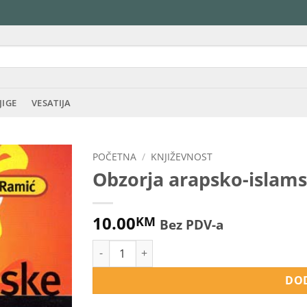
JIGE
VESATIJA
POČETNA
/
KNJIŽEVNOST
Obzorja arapsko-islams
10.00
KM
Bez PDV-a
Obzorja arapsko-islamske književnosti količi
DOD