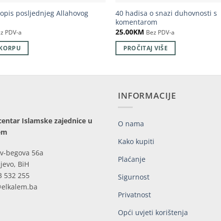
topis posljednjeg Allahovog
40 hadisa o snazi duhovnosti s
komentarom
25.00
KM
z PDV-a
Bez PDV-a
 KORPU
PROČITAJ VIŠE
INFORMACIJE
centar Islamske zajednice u
O nama
em
Kako kupiti
v-begova 56a
Plaćanje
jevo, BiH
3 532 255
Sigurnost
@elkalem.ba
Privatnost
Opći uvjeti korištenja