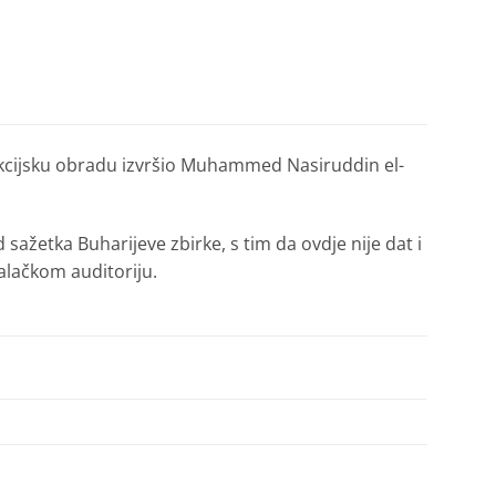
akcijsku obradu izvršio Muhammed Nasiruddin el-
d sažetka Buharijeve zbirke, s tim da ovdje nije dat i
talačkom auditoriju.