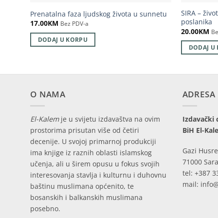
SIRA – živo
Prenatalna faza ljudskog života u sunnetu
poslanika
17.00
KM
Bez PDV-a
20.00
KM
Be
DODAJ U KORPU
DODAJ U
O NAMA
ADRESA
El-Kalem
je u svijetu izdavaštva na ovim
Izdavački 
prostorima prisutan više od četiri
BiH El-Kal
decenije. U svojoj primarnoj produkciji
Gazi Husre
ima knjige iz raznih oblasti islamskog
71000 Sara
učenja, ali u širem opusu u fokus svojih
tel: +387 3
interesovanja stavlja i kulturnu i duhovnu
mail: info
baštinu muslimana općenito, te
bosanskih i balkanskih muslimana
posebno.