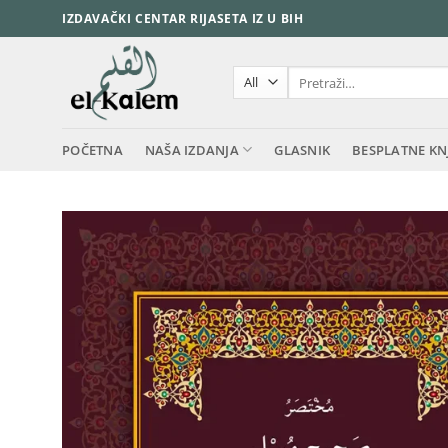
Skip
IZDAVAČKI CENTAR RIJASETA IZ U BIH
to
content
Pretraži:
POČETNA
NAŠA IZDANJA
GLASNIK
BESPLATNE KN