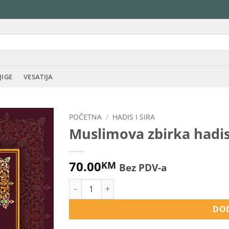
JIGE
VESATIJA
POČETNA
/
HADIS I SIRA
Muslimova zbirka hadis
70.00
KM
Bez PDV-a
Muslimova zbirka hadisa - sažetak količina
DOD