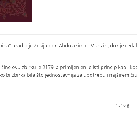
iha” uradio je Zekijuddin Abdulazim el-Munziri, dok je red
čine ovu zbirku je 2179, a primijenjen je isti princip kao i ko
ako bi zbirka bila što jednostavnija za upotrebu i najširem či
1510 g