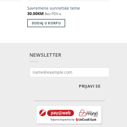
Savremene sunnetske teme
Normat
30.00
KM
25.00
Bez PDV-a
DODAJ U KORPU
DOD
NEWSLETTER
PRIJAVI SE