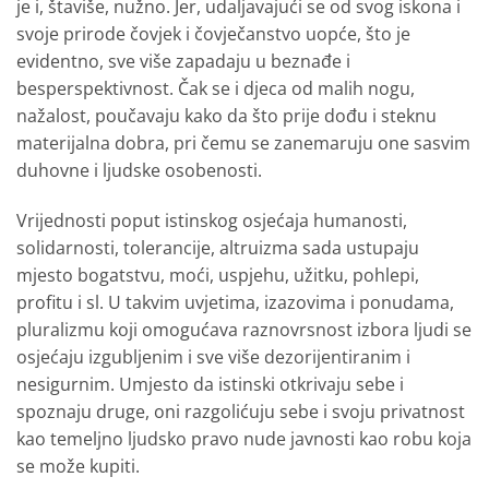
je i, štaviše, nužno. Jer, udaljavajući se od svog iskona i
svoje prirode čovjek i čovječanstvo uopće, što je
evidentno, sve više zapadaju u beznađe i
besperspektivnost. Čak se i djeca od malih nogu,
nažalost, poučavaju kako da što prije dođu i steknu
materijalna dobra, pri čemu se zanemaruju one sasvim
duhovne i ljudske osobenosti.
Vrijednosti poput istinskog osjećaja humanosti,
solidarnosti, tolerancije, altruizma sada ustupaju
mjesto bogatstvu, moći, uspjehu, užitku, pohlepi,
profitu i sl. U takvim uvjetima, izazovima i ponudama,
pluralizmu koji omogućava raznovrsnost izbora ljudi se
osjećaju izgubljenim i sve više dezorijentiranim i
nesigurnim. Umjesto da istinski otkrivaju sebe i
spoznaju druge, oni razgolićuju sebe i svoju privatnost
kao temeljno ljudsko pravo nude javnosti kao robu koja
se može kupiti.