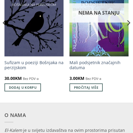
NEMA NA STANJU
Sufizam u poeziji Bošnjaka na
Mali podsjetnik značajnih
perzijskom
datuma
30.00
KM
3.00
KM
Bez PDV-a
Bez PDV-a
DODAJ U KORPU
PROČITAJ VIŠE
O NAMA
El-Kalem
je u svijetu izdavaštva na ovim prostorima prisutan