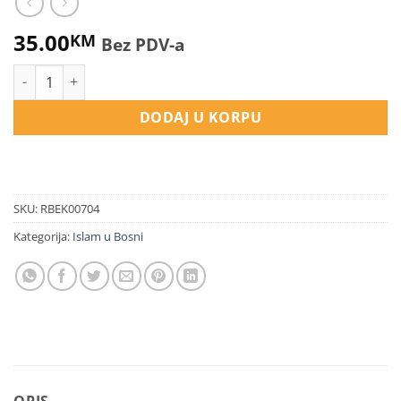
35.00
KM
Bez PDV-a
Izazovi našeg vremena i odgovornost količina
DODAJ U KORPU
SKU:
RBEK00704
Kategorija:
Islam u Bosni