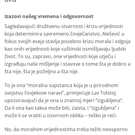
OPIS
Izazovi našeg vremena i odgovornost
Sagledavajući društvenu stvarnost i krizu vrijednosti
koja determinira savremeno čovječanstvo, Alešević u
fokus svojih eseja stavlja posebno krizu morala i odgoja
kao onih vrijednosti koje suštinski osmišljavaju ljudski
život. To su, zapravo, one vrijednosti koje utječu i
izgrađuju naše mišljenje i stavove o tome šta je dobro a
šta nije, šta je poželjno a šta nije.
To je ona “moralna supstanca koja je u prirodnom
svojstvu čovjekove naravi”, primjećuje Lav Tolstoj
upozoravajući da je ona u znatnoj mjeri “izgubljena”.
Da li ona kao takva može biti, zaista, i “izgubljena” i
može li se vratiti u izvornom obliku – teško je reći.
No, da moralnim vrijednostima treba težiti neosporno