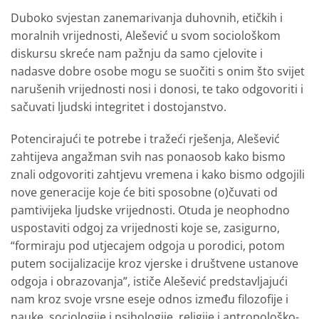
Duboko svjestan zanemarivanja duhovnih, etičkih i
moralnih vrijednosti, Alešević u svom sociološkom
diskursu skreće nam pažnju da samo cjelovite i
nadasve dobre osobe mogu se suočiti s onim što svijet
narušenih vrijednosti nosi i donosi, te tako odgovoriti i
sačuvati ljudski integritet i dostojanstvo.
Potencirajući te potrebe i tražeći rješenja, Alešević
zahtijeva angažman svih nas ponaosob kako bismo
znali odgovoriti zahtjevu vremena i kako bismo odgojili
nove generacije koje će biti sposobne (o)čuvati od
pamtivijeka ljudske vrijednosti. Otuda je neophodno
uspostaviti odgoj za vrijednosti koje se, zasigurno,
“formiraju pod utjecajem odgoja u porodici, potom
putem socijalizacije kroz vjerske i društvene ustanove
odgoja i obrazovanja”, ističe Alešević predstavljajući
nam kroz svoje vrsne eseje odnos između filozofije i
nauke, sociologije i psihologije, religije i antropološko-