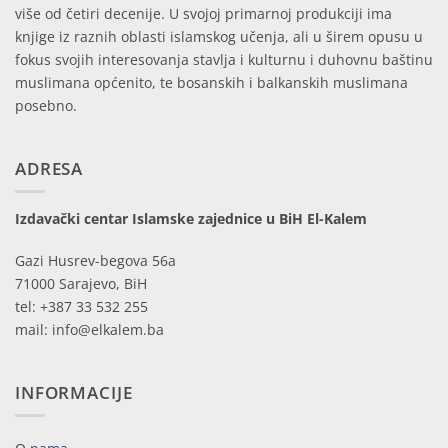
više od četiri decenije. U svojoj primarnoj produkciji ima
knjige iz raznih oblasti islamskog učenja, ali u širem opusu u
fokus svojih interesovanja stavlja i kulturnu i duhovnu baštinu
muslimana općenito, te bosanskih i balkanskih muslimana
posebno.
ADRESA
Izdavački centar Islamske zajednice u BiH El-Kalem
Gazi Husrev-begova 56a
71000 Sarajevo, BiH
tel: +387 33 532 255
mail: info@elkalem.ba
INFORMACIJE