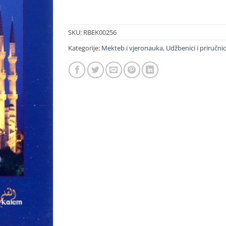
SKU:
RBEK00256
Kategorije:
Mekteb i vjeronauka
,
Udžbenici i priručnic