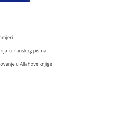
amjeri
enja kur’anskog pisma
ovanje u Allahove knjige