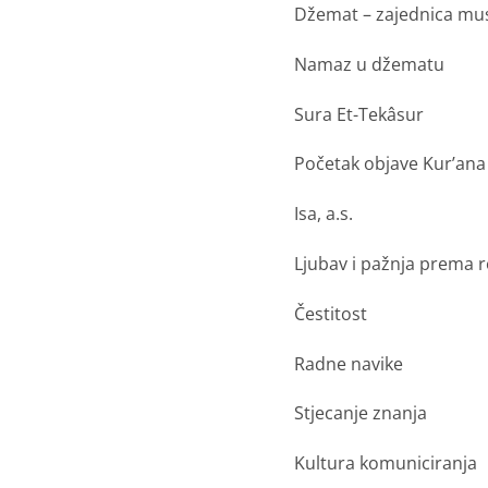
Džemat – zajednica mu
Namaz u džematu
Sura Et-Tekâsur
Početak objave Kur
’
ana
Isa, a.s.
Ljubav i pažnja prema r
Čestitost
Radne navike
Stjecanje znanja
Kultura komuniciranja