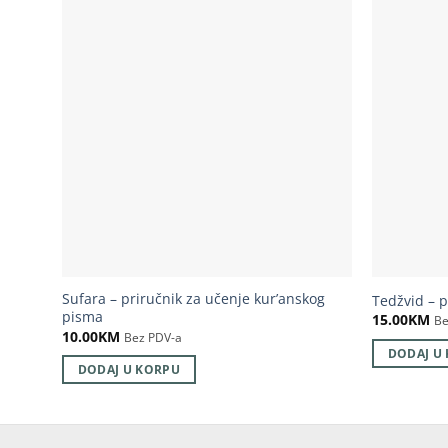
Sufara – priručnik za učenje kur’anskog
Tedžvid – p
pisma
15.00
KM
Be
10.00
KM
Bez PDV-a
DODAJ U
DODAJ U KORPU