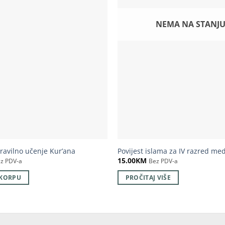
NEMA NA STANJ
ravilno učenje Kur’ana
Povijest islama za IV razred me
15.00
KM
z PDV-a
Bez PDV-a
 KORPU
PROČITAJ VIŠE