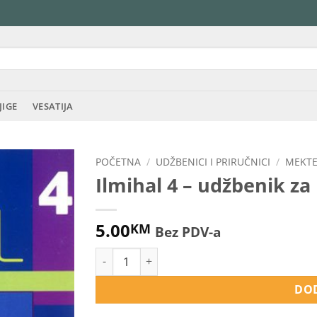
JIGE
VESATIJA
POČETNA
/
UDŽBENICI I PRIRUČNICI
/
MEKTE
Ilmihal 4 – udžbenik z
5.00
KM
Bez PDV-a
Ilmihal 4 - udžbenik za mektebe količina
DOD