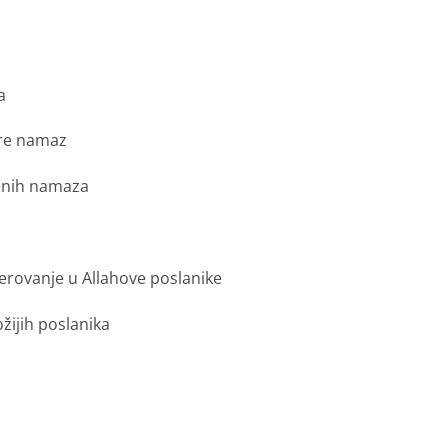
a
are namaz
enih namaza
erovanje u Allahove poslanike
ožijih poslanika