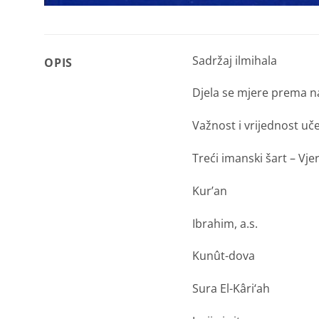
Sadržaj ilmihala
OPIS
Djela se mjere prema n
Važnost i vrijednost uč
Treći imanski šart
–
Vjer
Kur’an
Ibrahim, a.s.
Kunût-dova
Sura El-Kâri‘ah