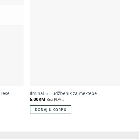
U
drese
Ilmihal 5 – udžbenik za mektebe
Akaid 
5.00
KM
15.00
Bez PDV-a
DODAJ U KORPU
DOD