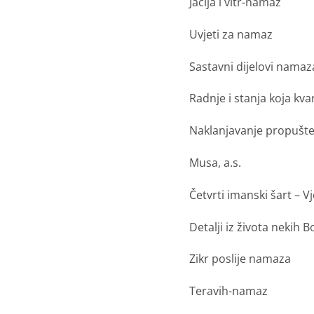
Jacija i vitr-namaz
Uvjeti za namaz
Sastavni dijelovi namaz
Radnje i stanja koja kv
Naklanjavanje propušt
Musa, a.s.
Četvrti imanski šart
–
Vj
Detalji iz života nekih B
Zikr poslije namaza
Teravih-namaz