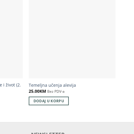
 i život (2.
Temeljna učenja alevija
Murshi
25.00
KM
0.00
K
Bez PDV-a
DODAJ U KORPU
DOD