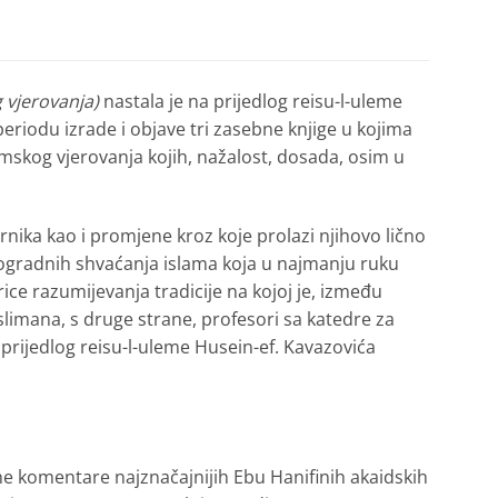
 vjerovanja)
nastala je na prijedlog reisu-l-uleme
eriodu izrade i objave tri zasebne knjige u kojima
slamskog vjerovanja kojih, nažalost, dosada, osim u
nika kao i promjene kroz koje prolazi njihovo lično
trogradnih shvaćanja islama koja u najmanju ruku
ice razumijevanja tradicije na kojoj je, između
slimana, s druge strane, profesori sa katedre za
 prijedlog reisu-l-uleme Husein-ef. Kavazovića
čne komentare najznačajnijih Ebu Hanifinih akaidskih