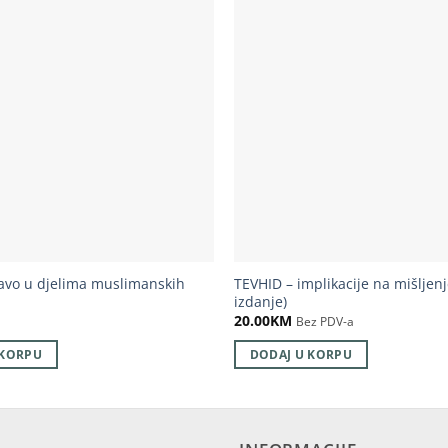
ravo u djelima muslimanskih
TEVHID – implikacije na mišljenje
izdanje)
20.00
KM
Bez PDV-a
 KORPU
DODAJ U KORPU