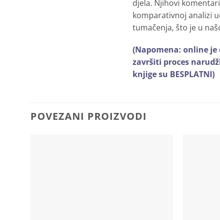
djela. Njihovi komentari
komparativnoj analizi u
tumačenja, što je u našo
(Napomena: online je d
završiti proces narudž
knjige su BESPLATNI)
POVEZANI PROIZVODI