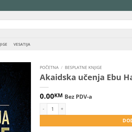
JIGE
VESATIJA
POČETNA
/
BESPLATNE KNJIGE
Akaidska učenja Ebu H
0.00
KM
Bez PDV-a
Akaidska učenja Ebu Hanife količina
DOD