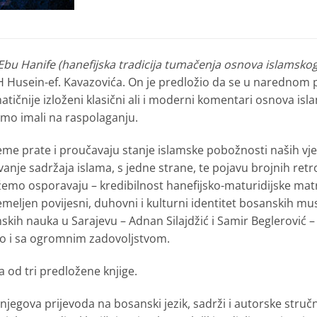
Ebu Hanife
(hanefijska tradicija tumačenja osnova islamskog
H Husein-ef. Kavazovića. On je predložio da se u narednom p
stematičnije izloženi klasični ali i moderni komentari osnova i
mo imali na raspolaganju.
eme prate i proučavaju stanje islamske pobožnosti naših vjer
evanje sadržaja islama, s jedne strane, te pojavu brojnih re
kažemo osporavaju – kredibilnost hanefijsko-maturidijske matr
temeljen povijesni, duhovni i kulturni identitet bosanskih mu
mskih nauka u Sarajevu – Adnan Silajdžić i Samir Beglerović –
vno i sa ogromnim zadovoljstvom.
a od tri predložene knjige.
 njegova prijevoda na bosanski jezik, sadrži i autorske stru