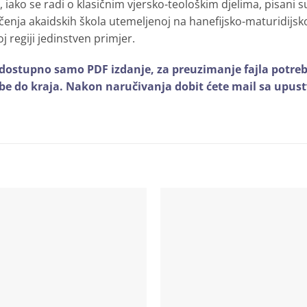
, iako se radi o klasičnim vjersko-teološkim djelima, pisani 
čenja akaidskih škola utemeljenoj na hanefijsko-maturidijs
j regiji jedinstven primjer.
ostupno samo PDF izdanje, za preuzimanje fajla potrebno 
be do kraja. Nakon naručivanja dobit ćete mail sa upustv