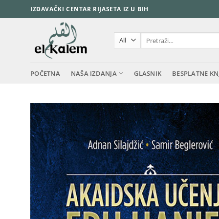
Skip
IZDAVAČKI CENTAR RIJASETA IZ U BIH
to
content
Pretraži:
POČETNA
NAŠA IZDANJA
GLASNIK
BESPLATNE KN