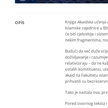
Knjiga
Akaidska učenja 
OPIS
Islamske zajednice u Bi
će biti cjelovitije i si
nekim fragmentima, nis
Budući da već duže vrij
doživljavanje i razumij
relativiziraju – da ne 
ostalih konstituensi, u
akaid na Fakultetu isla
prihvatili su bezrezer
Tako je nastala ova, prv
Pored izvornog teksta i