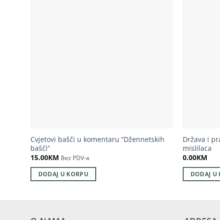
Cvjetovi bašči u komentaru “Džennetskih
Država i p
bašči”
mislilaca
15.00
KM
0.00
KM
Bez PDV-a
DODAJ U KORPU
DODAJ U