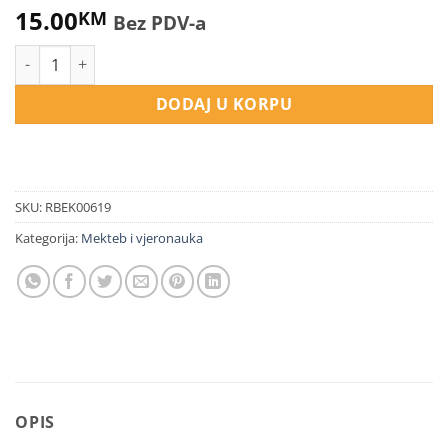
15.00
KM
Bez PDV-a
Akaid 3 - udžbenik za treći razred medrese količina
DODAJ U KORPU
SKU:
RBEK00619
Kategorija:
Mekteb i vjeronauka
OPIS