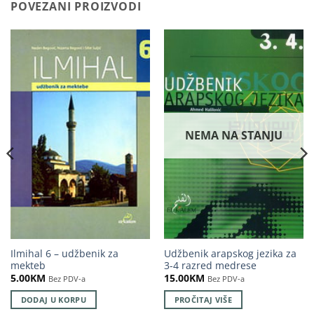
POVEZANI PROIZVODI
NEMA NA STANJU
Ilmihal 6 – udžbenik za
Udžbenik arapskog jezika za
mekteb
3-4 razred medrese
5.00
KM
15.00
KM
Bez PDV-a
Bez PDV-a
DODAJ U KORPU
PROČITAJ VIŠE