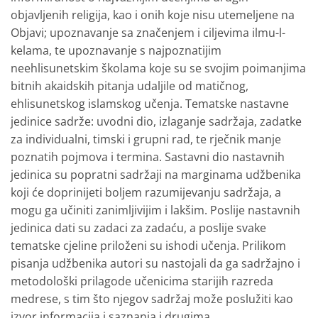
objavljenih religija, kao i onih koje nisu utemeljene na
Objavi; upoznavanje sa značenjem i ciljevima ilmu-l-
kelama, te upoznavanje s najpoznatijim
neehlisunetskim školama koje su se svojim poimanjima
bitnih akaidskih pitanja udaljile od matičnog,
ehlisunetskog islamskog učenja. Tematske nastavne
jedinice sadrže: uvodni dio, izlaganje sadržaja, zadatke
za individualni, timski i grupni rad, te rječnik manje
poznatih pojmova i termina. Sastavni dio nastavnih
jedinica su popratni sadržaji na marginama udžbenika
koji će doprinijeti boljem razumijevanju sadržaja, a
mogu ga učiniti zanimljivijim i lakšim. Poslije nastavnih
jedinica dati su zadaci za zadaću, a poslije svake
tematske cjeline priloženi su ishodi učenja. Prilikom
pisanja udžbenika autori su nastojali da ga sadržajno i
metodološki prilagode učenicima starijih razreda
medrese, s tim što njegov sadržaj može poslužiti kao
izvor informacija i saznanja i drugima.