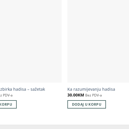
zbirka hadisa – sažetak
Ka razumijevanju hadisa
30.00
KM
z PDV-a
Bez PDV-a
 KORPU
DODAJ U KORPU