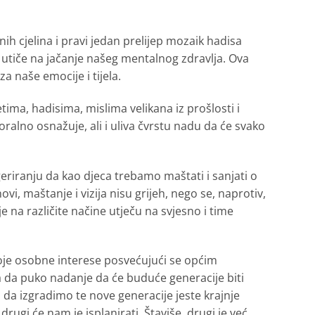
ih cjelina i pravi jedan prelijep mozaik hadisa
utiče na jačanje našeg mentalnog zdravlja. Ova
a naše emocije i tijela.
tima, hadisima, mislima velikana iz prošlosti i
oralno osnažuje, ali i uliva čvrstu nadu da će svako
geriranju da kao djeca trebamo maštati i sanjati o
novi, maštanje i vizija nisu grijeh, nego se, naprotiv,
na različite načine utječu na svjesno i time
svoje osobne interese posvećujući se općim
ra da puko nadanje da će buduće generacije biti
 da izgradimo te nove generacije jeste krajnje
ugi će nam je isplanirati. Štaviše, drugi je već