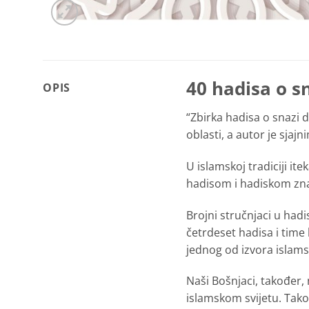
40 hadisa o 
OPIS
“Zbirka hadisa o snazi 
oblasti, a autor je sja
U islamskoj tradiciji it
hadisom i hadiskom zn
Brojni stručnjaci u hadis
četrdeset hadisa i time h
jednog od izvora islam
Naši Bošnjaci, također, 
islamskom svijetu. Tak