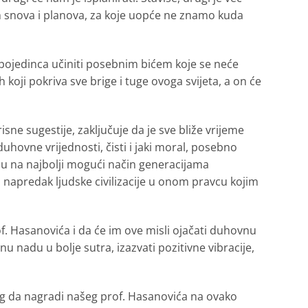
uđih snova i planova, za koje uopće ne znamo kuda
pojedinca učiniti posebnim bićem koje se neće
 koji pokriva sve brige i tuge ovoga svijeta, a on će
risne sugestije, zaključuje da je sve bliže vrijeme
uhovne vrijednosti, čisti i jaki moral, posebno
g su na najbolji mogući način generacijama
i napredak ljudske civilizacije u onom pravcu kojim
of. Hasanovića i da će im ove misli ojačati duhovnu
nadu u bolje sutra, izazvati pozitivne vibracije,
g da nagradi našeg prof. Hasanovića na ovako