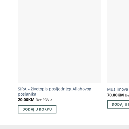
SIRA – životopis posljednjeg Allahovog
Muslimova 
poslanika
70.00
KM
Be
20.00
KM
Bez PDV-a
DODAJ U
DODAJ U KORPU