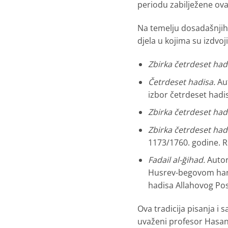
periodu zabilježene ovak
Na temelju dosadašnjih 
djela u kojima su izdvoj
Zbirka četrdeset had
Četrdeset hadisa.
Aut
izbor četrdeset hadisa
Zbirka četrdeset had
Zbirka četrdeset had
1173/1760. godine. R
Fadail al-ğihad.
Autor
Husrev-begovom hanik
hadisa Allahovog Posl
Ova tradicija pisanja i 
uvaženi profesor Hasanov