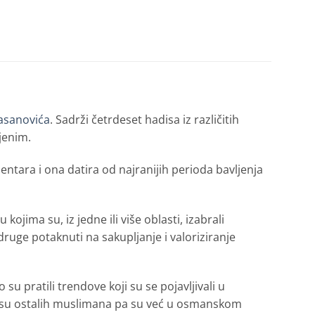
asanovića
. Sadrži četrdeset hadisa iz različitih
jenim.
entara i ona datira od najranijih perioda bavljenja
kojima su, iz jedne ili više oblasti, izabrali
i druge potaknuti na sakupljanje i valoriziranje
u pratili trendove koji su se pojavljivali u
aksu ostalih muslimana pa su već u osmanskom