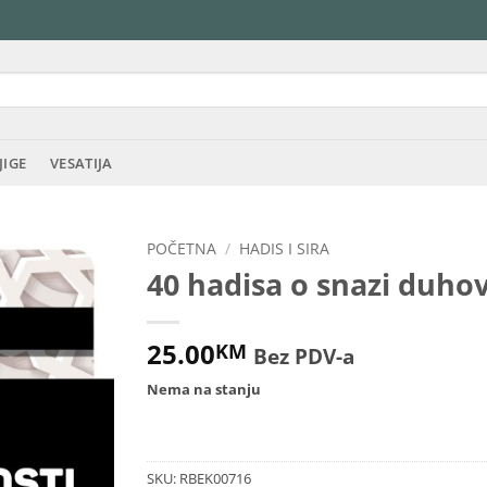
JIGE
VESATIJA
POČETNA
/
HADIS I SIRA
40 hadisa o snazi duh
25.00
KM
Bez PDV-a
Nema na stanju
SKU:
RBEK00716