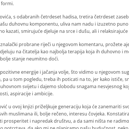
 formi.
vića, s odabranih četrdeset hadisa, tretira četrdeset zasebn
 našu duhovnu komponentu, uliva nam nadu i izuzetno puno 
kazati, smirujuće djeluje na srce i dušu, ali i relaksirajuće z
 i znalački probrane riječi u njegovom komentaru, prožete aje
eluju na čitatelja kao najbolja terapija koja ih duhovno i m
 bolje stanje neumitno doći.
 pozitivne energije i jačanja volje, što vidimo u njegovom su
a, pa u tom pogledu, treba ih poticati na to, jer kako ističe, s
duhovnom svijetu i dajemo slobodu snagama nesvjesnog koje 
ti, aspiracije i ambicije.
ović u ovoj knjizi priželjkuje generaciju koja će zanemariti 
svih muslimana ili, bolje rečeno, interesu čovjeka. Konstati
eti prosperitet i napredak društvu, a da sami ništa ne radimo
ato potcrtava, da ako mi ne planiramo našu budućnost, neko dr