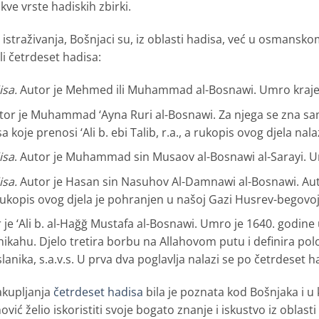
ve vrste hadiskih zbirki.
istraživanja, Bošnjaci su, iz oblasti hadisa, već u osmansko
ili četrdeset hadisa:
isa.
Autor je Mehmed ili Muhammad al-Bosnawi. Umro krajem
or je Muhammad ‘Ayna Ruri al-Bosnawi. Za njega se zna samo 
 koje prenosi ‘Ali b. ebi Talib, r.a., a rukopis ovog djela nalaz
isa
. Autor je Muhammad sin Musaov al-Bosnawi al-Sarayi. U
isa.
Autor je Hasan sin Nasuhov Al-Damnawi al-Bosnawi. Autor
ukopis ovog djela je pohranjen u našoj Gazi Husrev-begovoj 
 je ‘Ali b. al-Hağğ Mustafa al-Bosnawi. Umro je 1640. godine 
ahu. Djelo tretira borbu na Allahovom putu i definira polo
anika, s.a.v.s. U prva dva poglavlja nalazi se po četrdeset h
sakupljanja
četrdeset hadisa
bila je poznata kod Bošnjaka i u 
ić želio iskoristiti svoje bogato znanje i iskustvo iz oblast