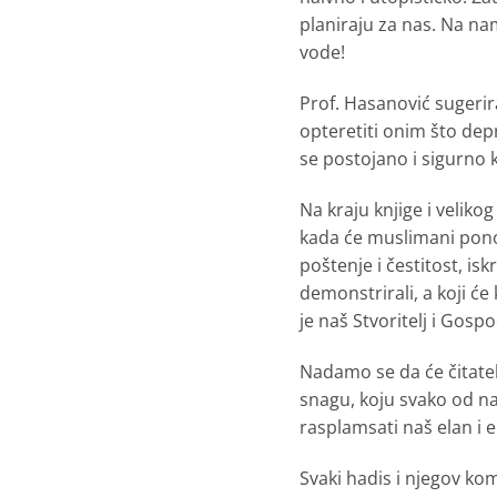
planiraju za nas. Na nam
vode!
Prof. Hasanović sugeri
opteretiti onim što depr
se postojano i sigurno 
Na kraju knjige i velikog
kada će muslimani ponov
poštenje i čestitost, is
demonstrirali, a koji ć
je naš Stvoritelj i Gosp
Nadamo se da će čitatelj
snagu, koju svako od na
rasplamsati naš elan i 
Svaki hadis i njegov k