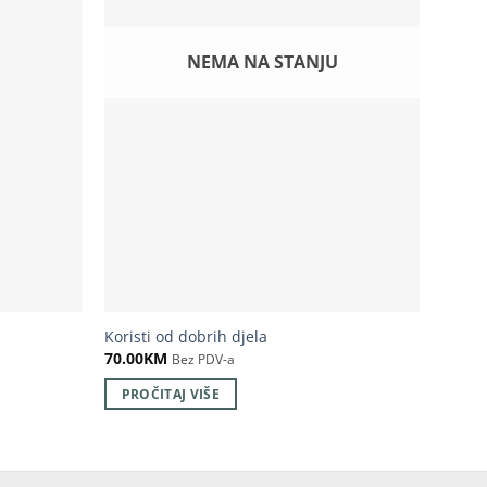
NEMA NA STANJU
Koristi od dobrih djela
Normat
70.00
KM
25.00
Bez PDV-a
PROČITAJ VIŠE
DOD