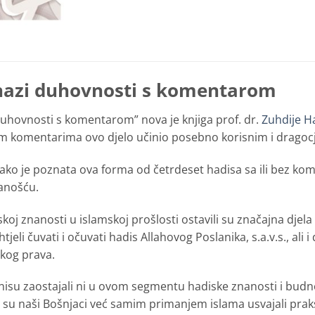
snazi duhovnosti s komentarom
duhovnosti s komentarom” nova je knjiga prof. dr.
Zuhdije H
jnim komentarima ovo djelo učinio posebno korisnim i dragoc
ekako je poznata ova forma od četrdeset hadisa sa ili bez kom
anošću.
koj znanosti u islamskoj prošlosti ostavili su značajna djela u 
tjeli čuvati i očuvati hadis Allahovog Poslanika, s.a.v.s., ali 
skog prava.
nisu zaostajali ni u ovom segmentu hadiske znanosti i budno s
o su naši Bošnjaci već samim primanjem islama usvajali pr