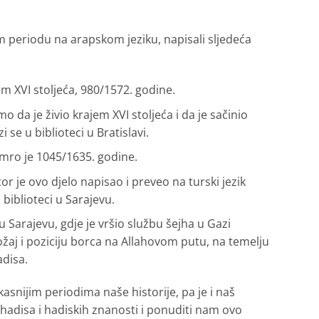
m periodu na arapskom jeziku, napisali sljedeća
 XVI stoljeća, 980/1572. godine.
da je živio krajem XVI stoljeća i da je sačinio
i se u biblioteci u Bratislavi.
mro je 1045/1635. godine.
 je ovo djelo napisao i preveo na turski jezik
biblioteci u Sarajevu.
u Sarajevu, gdje je vršio službu šejha u Gazi
žaj i poziciju borca na Allahovom putu, na temelju
adisa.
kasnijim periodima naše historije, pa je i naš
i hadisa i hadiskih znanosti i ponuditi nam ovo