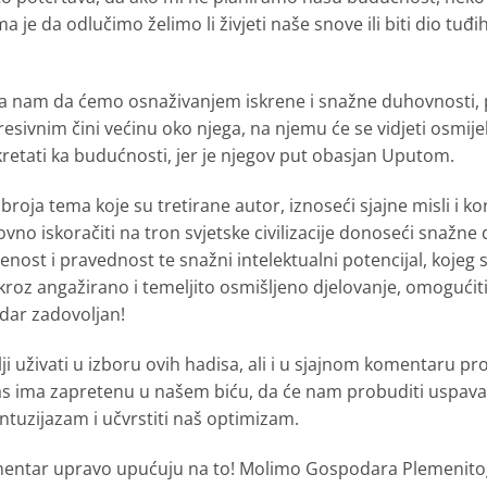
a je da odlučimo želimo li živjeti naše snove ili biti dio t
ra nam da ćemo osnaživanjem iskrene i snažne duhovnosti, 
esivnim čini većinu oko njega, na njemu će se vidjeti osmijeh
kretati ka budućnosti, jer je njegov put obasjan Uputom.
 broja tema koje su tretirane autor, iznoseći sjajne misli i ko
no iskoračiti na tron svjetske civilizacije donoseći snažne d
krenost i pravednost te snažni intelektualni potencijal, koje
e kroz angažirano i temeljito osmišljeno djelovanje, omogućit
odar zadovoljan!
i uživati u izboru ovih hadisa, ali i u sjajnom komentaru pr
s ima zapretenu u našem biću, da će nam probuditi uspavanu 
entuzijazam i učvrstiti naš optimizam.
omentar upravo upućuju na to! Molimo Gospodara Plemenito