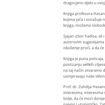
dragocjeno djelo u ovoj
Knjiga profesora Hasano
kojima jača i osnažuje
knjiga, možemo slobodno 
Sjajan izbor hadisa, ali
autorovim sugestijama dj
iskušenje proći, a da će
Knjiga je puna poticaja,
postizanju velikih ciljev
na taj način otvaramo 
usmjeravaju naše sklonos
Prof. dr. Zuhdija Hasan
interesima, interesima 
bolje, da će moći donij
naivno i utopističko. Z