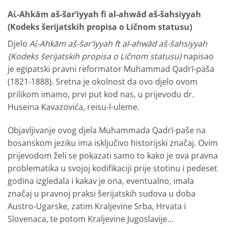
Αί-Ahkām aš-šar‘iyyah fi al-ahwād aš-šahsiyyah
(Kodeks šerijatskih propisa o Ličnom statusu)
Djelo
Αί-Ahkām aš-šar‘iyyah ft al-ahwād aš-šahsiyyah
{Kodeks šerijatskih propisa o Ličnom statusu)
napisao
je egipatski prav­ni reformator Muhammad Qadrī-paša
(1821-1888). Sretna je okolnost da ovo djelo ovom
prilikom imamo, prvi put kod nas, u pri­jevodu dr.
Huseina Kavazovića, reisu-l-uleme.
Objavljivanje ovog djela Muhammada Qadrī-paše na
bosanskom jeziku ima isključivo historijski značaj. Ovim
prijevodom želi se po­kazati samo to kako je ova pravna
problematika u svojoj kodifikaci­ji prije stotinu i pedeset
godina izgledala i kakav je ona, eventualno, imala
značaj u pravnoj praksi šerijatskih sudova u doba
Austro-Ugarske, zatim Kraljevine Srba, Hrvata i
Slovenaca, te potom Kraljevine Jugoslavije…