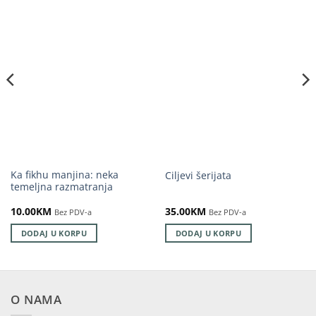
Ka fikhu manjina: neka
Ciljevi šerijata
temeljna razmatranja
10.00
KM
35.00
KM
Bez PDV-a
Bez PDV-a
DODAJ U KORPU
DODAJ U KORPU
O NAMA