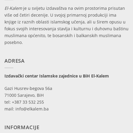
El-Kalem
je u svijetu izdavaštva na ovim prostorima prisutan
više od četiri decenije. U svojoj primarnoj produkciji ima
knjige iz raznih oblasti islamskog učenja, ali u širem opusu u
fokus svojih interesovanja stavlja i kulturnu i duhovnu baštinu
muslimana općenito, te bosanskih i balkanskih muslimana
posebno.
ADRESA
Izdavački centar Islamske zajednice u BiH El-Kalem
Gazi Husrev-begova 56a
71000 Sarajevo, BiH
tel: +387 33 532 255
mail: info@elkalem.ba
INFORMACIJE