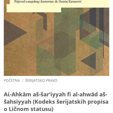
POČETNA
/
ŠERIJATSKO PRAVO
Αί-Ahkām aš-šar‘iyyah fi al-ahwād aš-
šahsiyyah (Kodeks šerijatskih propisa
o Ličnom statusu)