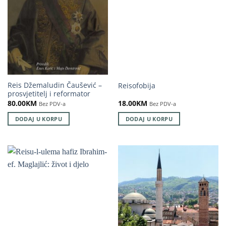
Reis Džemaludin Čaušević –
Reisofobija
prosvjetitelj i reformator
80.00
KM
18.00
KM
Bez PDV-a
Bez PDV-a
DODAJ U KORPU
DODAJ U KORPU