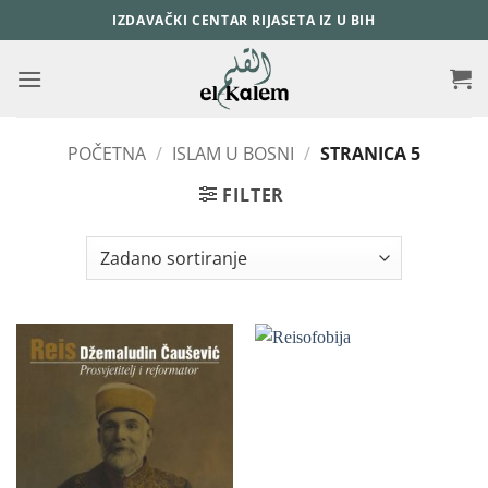
Skip
IZDAVAČKI CENTAR RIJASETA IZ U BIH
to
content
POČETNA
/
ISLAM U BOSNI
/
STRANICA 5
FILTER