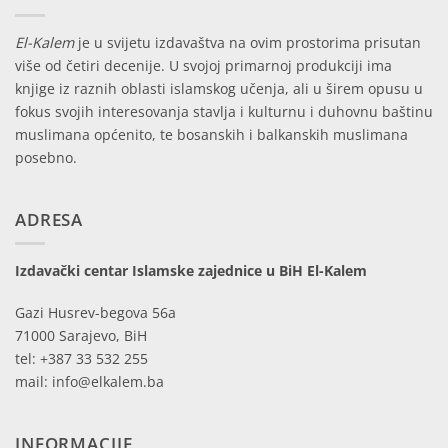
El-Kalem
je u svijetu izdavaštva na ovim prostorima prisutan
više od četiri decenije. U svojoj primarnoj produkciji ima
knjige iz raznih oblasti islamskog učenja, ali u širem opusu u
fokus svojih interesovanja stavlja i kulturnu i duhovnu baštinu
muslimana općenito, te bosanskih i balkanskih muslimana
posebno.
ADRESA
Izdavački centar Islamske zajednice u BiH El-Kalem
Gazi Husrev-begova 56a
71000 Sarajevo, BiH
tel: +387 33 532 255
mail: info@elkalem.ba
INFORMACIJE