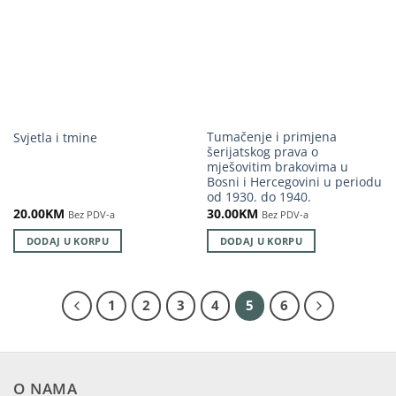
Tumačenje i primjena
Svjetla i tmine
šerijatskog prava o
mješovitim brakovima u
Bosni i Hercegovini u periodu
od 1930. do 1940.
20.00
KM
30.00
KM
Bez PDV-a
Bez PDV-a
DODAJ U KORPU
DODAJ U KORPU
1
2
3
4
5
6
O NAMA