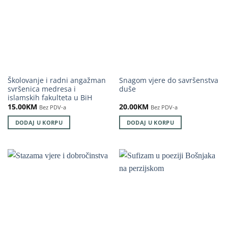
Školovanje i radni angažman
Snagom vjere do savršenstva
svršenica medresa i
duše
islamskih fakulteta u BiH
15.00
KM
20.00
KM
Bez PDV-a
Bez PDV-a
DODAJ U KORPU
DODAJ U KORPU