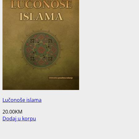
Lučonoše islama
20.00
KM
Dodaj u korpu