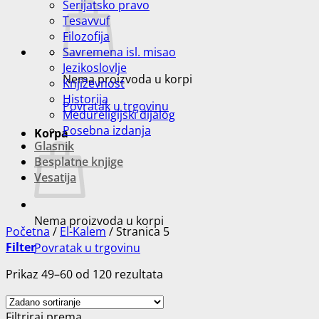
Šerijatsko pravo
Tesavvuf
Filozofija
Savremena isl. misao
Jezikoslovlje
Nema proizvoda u korpi
Književnost
Historija
Povratak u trgovinu
Međureligijski dijalog
Posebna izdanja
Korpa
Glasnik
Besplatne knjige
Vesatija
Nema proizvoda u korpi
Početna
/
El-Kalem
/
Stranica 5
Filter
Povratak u trgovinu
Prikaz 49–60 od 120 rezultata
Filtriraj prema