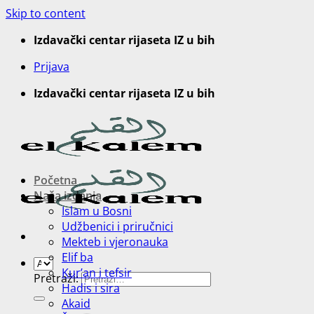
Skip to content
Izdavački centar rijaseta IZ u bih
Prijava
Izdavački centar rijaseta IZ u bih
Početna
Naša izdanja
Islam u Bosni
Udžbenici i priručnici
Mekteb i vjeronauka
Elif ba
Kur’an i tefsir
Pretraži:
Hadis i sira
Akaid