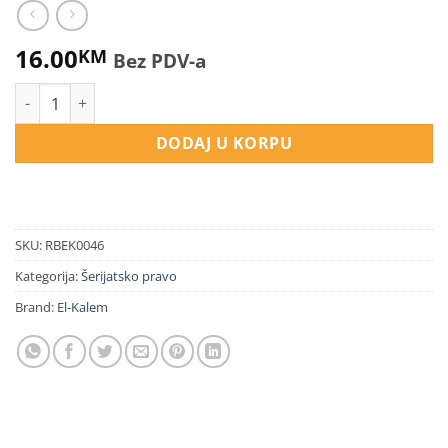
16.00
KM
Bez PDV-a
Šura - kur'anski princip dogovaranja količina
DODAJ U KORPU
SKU:
RBEK0046
Kategorija:
Šerijatsko pravo
Brand:
El-Kalem