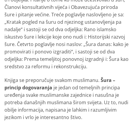
Članovi konsultativnih vijeća i Obavezujuća priroda
šure i pitanje većine. Treće poglavlje naslovljeno je sa:
„Kratak pogled na šuru od njezinog ustanovljenja pa
nadalje“ i sastoji se od dva odjeljka: Rano islamsko
iskustvo šure i lekcije koje ono nudi i: Historijski razvoj
šure. Četvrto poglavlje nosi naslov: „Šura danas: kako je
promovirati i ponovo izgraditi“, i sastoji se od dva
odjeljka: Prema temeljitoj ponovnoj izgradnji i: Šura kao
sredstvo za reformu i rekonstrukciju.
Knjiga se preporučuje svakom muslimanu.
Šura –
princip dogovaranja
je jedan od temeljnih principa
uređenja svake muslimanske zajednice i nasušna je
potreba današnjih muslimana širom svijeta. Uz to, nudi
obilje informacija, napisana je lahkim i razumljivim
jezikom i vrlo je interesantno štivo.