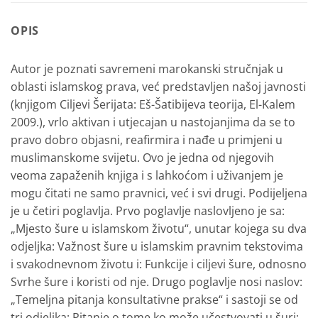
OPIS
Autor je poznati savremeni marokanski stručnjak u
oblasti islamskog prava, već predstavljen našoj javnosti
(knjigom Ciljevi Šerijata: Eš-Šatibijeva teorija, El-Kalem
2009.), vrlo aktivan i utjecajan u nastojanjima da se to
pravo dobro objasni, reafirmira i nađe u primjeni u
muslimanskome svijetu. Ovo je jedna od njegovih
veoma zapaženih knjiga i s lahkoćom i uživanjem je
mogu čitati ne samo pravnici, već i svi drugi. Podijeljena
je u četiri poglavlja. Prvo poglavlje naslovljeno je sa:
„Mjesto šure u islamskom životu“, unutar kojega su dva
odjeljka: Važnost šure u islamskim pravnim tekstovima
i svakodnevnom životu i: Funkcije i ciljevi šure, odnosno
Svrhe šure i koristi od nje. Drugo poglavlje nosi naslov:
„Temeljna pitanja konsultativne prakse“ i sastoji se od
tri odjeljka: Pitanje o tome ko može učestvovati u šuri;