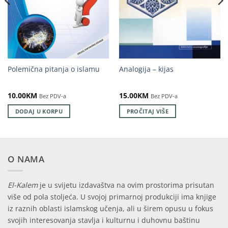
Polemična pitanja o islamu
Analogija – kijas
10.00
KM
15.00
KM
Bez PDV-a
Bez PDV-a
DODAJ U KORPU
PROČITAJ VIŠE
O NAMA
El-Kalem
je u svijetu izdavaštva na ovim prostorima prisutan
više od pola stoljeća. U svojoj primarnoj produkciji ima knjige
iz raznih oblasti islamskog učenja, ali u širem opusu u fokus
svojih interesovanja stavlja i kulturnu i duhovnu baštinu