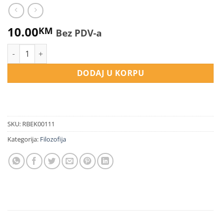
10.00
KM
Bez PDV-a
Orijentacije - islamska misao u svjetskoj civilizaciji količina
DODAJ U KORPU
SKU:
RBEK00111
Kategorija:
Filozofija