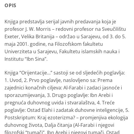
OPIS
Knjiga predstavlja serijal javnih predavanja koja je
profesor J. W. Morris – redovni profesor na Sveučilištu
Exeter, Velika Britanija – održao u Sarajevu, od 3. do 5.
maja 2001. godine, na Filozofskom fakultetu
Univerziteta u Sarajevu, Fakultetu islamskih nauka i
Institutu “Ibn Sina”.
Knjiga “Orijentacije…” sastoji se od sljedećih poglavlja:
1. Uvod, 2. Prvo poglavlje, naslovljeno sa: Prema
zajednici konačnih ciljeva: Al-Farabi i zadaci jasnoće i
sporazumijevanja, 3. Drugo poglavlje: Ibn Arebi i
pregnuća duhovnog uvida i stvaralaštva, 4. Treće
poglavlje: Ostad Elahi i zadatak duhovne inteligencije, 5.
Postskriptum: Kraj ezoterizma? – promjenjiva ekologija
duhovnog života, Dalja čitanja (Al-Farabi i njegovi
filozofski “tumači”, Ibn Arebi i njegovi tumači, Ostad