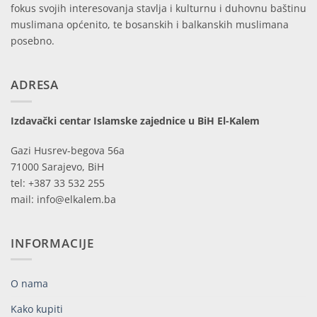
fokus svojih interesovanja stavlja i kulturnu i duhovnu baštinu
muslimana općenito, te bosanskih i balkanskih muslimana
posebno.
ADRESA
Izdavački centar Islamske zajednice u BiH El-Kalem
Gazi Husrev-begova 56a
71000 Sarajevo, BiH
tel: +387 33 532 255
mail: info@elkalem.ba
INFORMACIJE
O nama
Kako kupiti