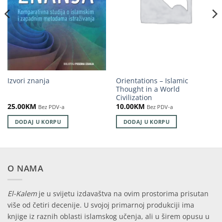
Orientations – Islamic
Izvori znanja
Thought in a World
Civilization
25.00
KM
10.00
KM
Bez PDV-a
Bez PDV-a
DODAJ U KORPU
DODAJ U KORPU
O NAMA
El-Kalem
je u svijetu izdavaštva na ovim prostorima prisutan
više od četiri decenije. U svojoj primarnoj produkciji ima
knjige iz raznih oblasti islamskog učenja, ali u širem opusu u