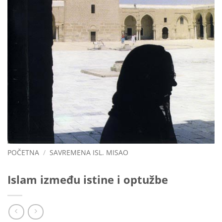
POČETNA
/
SAVREMENA ISL. MISAO
Islam između istine i optužbe