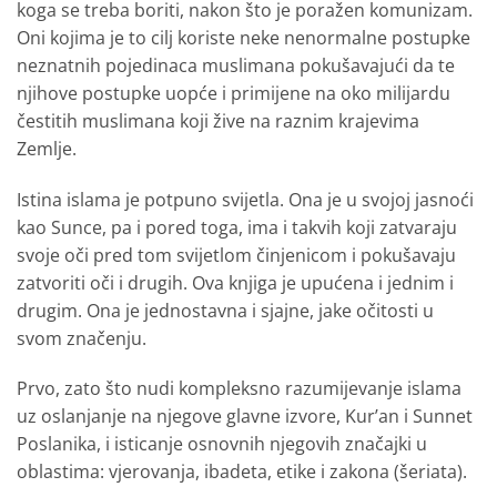
koga se treba boriti, nakon što je poražen komunizam.
Oni kojima je to cilj koriste neke nenormalne postupke
neznatnih pojedinaca muslimana pokušavajući da te
njihove postupke uopće i primijene na oko milijardu
čestitih muslimana koji žive na raznim krajevima
Zemlje.
Istina islama je potpuno svijetla. Ona je u svojoj jasnoći
kao Sunce, pa i pored toga, ima i takvih koji zatvaraju
svoje oči pred tom svijetlom činjenicom i pokušavaju
zatvoriti oči i drugih. Ova knjiga je upućena i jednim i
drugim. Ona je jednostavna i sjajne, jake očitosti u
svom značenju.
Prvo, zato što nudi kompleksno razumijevanje islama
uz oslanjanje na njegove glavne izvore, Kur’an i Sunnet
Poslanika, i isticanje osnovnih njegovih značajki u
oblastima: vjerovanja, ibadeta, etike i zakona (šeriata).