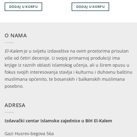
DODAJ U KORPU
DODAJ U KORPU
O NAMA
El-Kalem
je u svijetu izdavaštva na ovim prostorima prisutan
više od četiri decenije. U svojoj primarnoj produkciji ima
knjige iz raznih oblasti islamskog učenja, ali u širem opusu u
fokus svojih interesovanja stavlja i kulturnu i duhovnu baštinu
muslimana općenito, te bosanskih i balkanskih muslimana
posebno.
ADRESA
Izdavački centar Islamske zajednice u BiH El-Kalem
Gazi Husrev-begova 56a