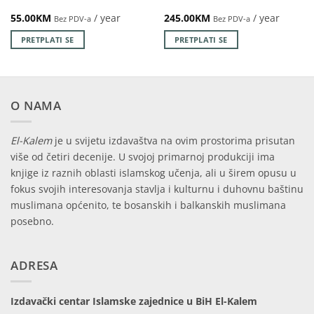
55.00
KM
/ year
245.00
KM
/ year
Bez PDV-a
Bez PDV-a
PRETPLATI SE
PRETPLATI SE
O NAMA
El-Kalem
je u svijetu izdavaštva na ovim prostorima prisutan
više od četiri decenije. U svojoj primarnoj produkciji ima
knjige iz raznih oblasti islamskog učenja, ali u širem opusu u
fokus svojih interesovanja stavlja i kulturnu i duhovnu baštinu
muslimana općenito, te bosanskih i balkanskih muslimana
posebno.
ADRESA
Izdavački centar Islamske zajednice u BiH El-Kalem