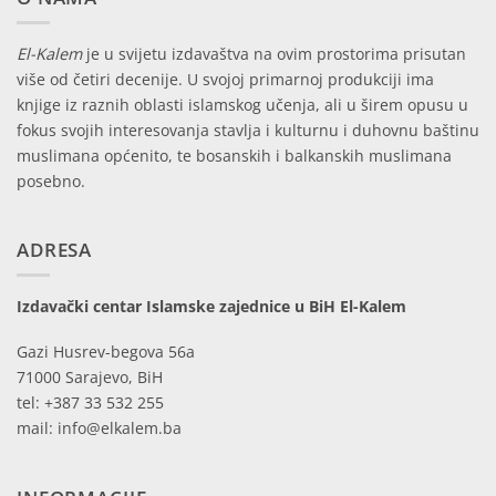
El-Kalem
je u svijetu izdavaštva na ovim prostorima prisutan
više od četiri decenije. U svojoj primarnoj produkciji ima
knjige iz raznih oblasti islamskog učenja, ali u širem opusu u
fokus svojih interesovanja stavlja i kulturnu i duhovnu baštinu
muslimana općenito, te bosanskih i balkanskih muslimana
posebno.
ADRESA
Izdavački centar Islamske zajednice u BiH El-Kalem
Gazi Husrev-begova 56a
71000 Sarajevo, BiH
tel: +387 33 532 255
mail: info@elkalem.ba