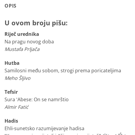
OPIS
U ovom broju pišu:
Riječ urednika
Na pragu novog doba
Mustafa Prljača
Hutba
Samilosni među sobom, strogi prema poricateljima
Meho Šljivo
Tefsir
Sura ʻAbese: On se namrštio
Almir Fatić
Hadis
Ehli-sunetsko razumijevanje hadisa