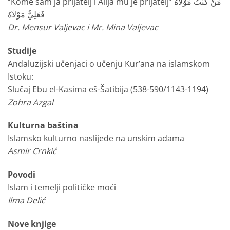
“Kome sam ja prijatelj i Alija mu je prijatelj” مَنْ كُنْتُ مَوْلاَهُ
فَعَلِيٌّ مَوْلاَهُ
Dr. Mensur Valjevac i Mr. Mina Valjevac
Studije
Andaluzijski učenjaci o učenju Kur’ana na islamskom
Istoku:
Slučaj Ebu el-Kasima eš-Šatibija (538-590/1143-1194)
Zohra Azgal
Kulturna baština
Islamsko kulturno naslijeđe na unskim adama
Asmir Crnkić
Povodi
Islam i temelji političke moći
Ilma Delić
Nove knjige