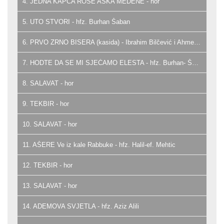
4. JEDNA KAPCA ROSE ASKA MEDENE - hor
5. UTO STVORI - hfz. Burhan Šaban
6. PRVO ZRNO BISERA (kasida) - Ibrahim Bilčević i Ahmed Alili
7. HODTE DA SE MI SJEĆAMO ELESTA - hfz. Burhan- Šaban
8. SALAVAT - hor
9. TEKBIR - hor
10. SALAVAT - hor
11. AŠERE Ve iz kale Rabbuke - hfz. Halil-ef. Mehtic
12. TEKBIR - hor
13. SALAVAT - hor
14. ADEMOVA SVJETLA - hfz. Aziz Alili