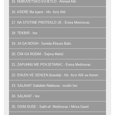
15. NUBUVETSKO-SVJETLO - Ahmed Alili
16. AŠERE Ma kjane - hfz. Aziz Alili
17. NA STOTINE PROTEKLO JE - Enisa Mestrovac
18. TEKBIR - hor
19. JA GA NOSIH - Senida Klisura Balic
20. ČIM GA RODIM - Šejma Mehić
21. ZAPUHNU ME POVJETARAC - Enisa Meštrovac
22. EHLEN VE SEHLEN (kasida) - hfz. Aziz Alili sa horom
23. SALAVAT Sallallah Rabbuna - muški hor
24. SALAVAT - hor
25. OSIM DUŠE - Salih-ef. Meštrovac i Mirza Ganić