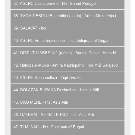
37. AŠERE Evela jerevne - hfz. Senad Podojak
38. TVOM RESULU Ej jarabbi (kasida) - Armin Muzaferija i Aziz Alili
39. SALAVAT - hor
40. ASERE Ve Le tedžidenne - hfz. Sulejman-ef Bugari
41. DISPUT U ABESINIJ (recital) - Saudin Dahija i Haris Huskić
42. Hatidza el-Kubra - Amira Kadrispahić i hor MIZ Sarajevo
43. AŠERE Subhanellezi - Zejd Svraka
44. DOLAZAK BURAKA Dzebrail se - Lamija Alili
45. OKO MENE - hfz. Aziz Alili
46. DZEBRAIL SE NA TE RICI - hfz. Aziz Alili
47. TI MI NALI - hfz. Sulejman-ef Bugari