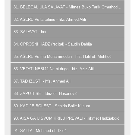
81. BELEGAL ULA SALAVAT - Mirnes Buko Tarik Omerhodžić i hor
82. AŠERE Ve la tehinu - hfz. Ahmed Alili
83. SALAVAT - hor
84. OPROSNI HADZ (recital) - Saudin Dahija
85. AŠERE Ve ma Muhammedun - hfz. Halil-ef. Mehticć
86. VEFATI NEBIJJ Ne bi dugo - hfz. Aziz Alili
87. TAD IZUSTI - hfz. Ahmed Alili
88. ZAPUTI SE - Idriz ef. Hasanović
89. KAD JE BOLEST - Senida Balić Klisura
90. AIŠA GA U SVOM KRILU PREVALI - Hikmet Hadžiabdić
91. SALLA - Mehmed-ef. Delić