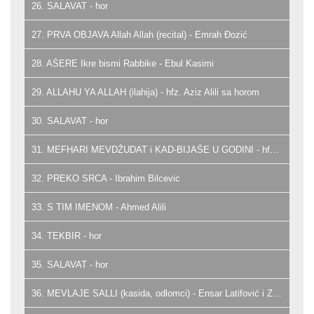
26. SALAVAT - hor
27. PRVA OBJAVA Allah Allah (recital) - Emrah Đozić
28. AŠERE Ikre bismi Rabbike - Ebul Kasimi
29. ALLAHU YA ALLAH (ilahija) - hfz. Aziz Alili sa horom
30. SALAVAT - hor
31. MEFHARI MEVDŽUDAT i KAD-BIJAŠE U GODINI - hfz. Burhan Šaban
32. PREKO SRCA - Ibrahim Bilcevic
33. S TIM IMENOM - Ahmed Alili
34. TEKBIR - hor
35. SALAVAT - hor
36. MEVLAJE SALLI (kasida, odlomci) - Ensar Latifović i Zejd Svraka