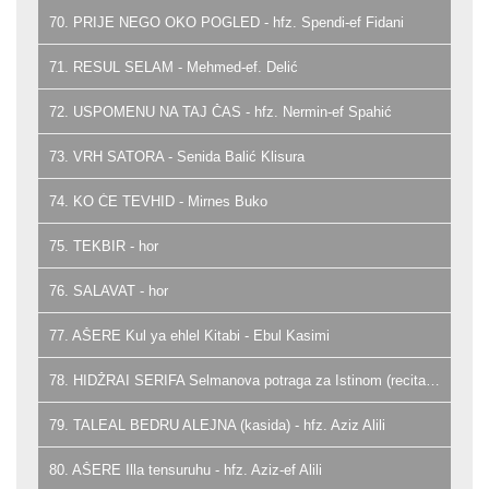
70. PRIJE NEGO OKO POGLED - hfz. Spendi-ef Fidani
71. RESUL SELAM - Mehmed-ef. Delić
72. USPOMENU NA TAJ ČAS - hfz. Nermin-ef Spahić
73. VRH SATORA - Senida Balić Klisura
74. KO ĆE TEVHID - Mirnes Buko
75. TEKBIR - hor
76. SALAVAT - hor
77. AŠERE Kul ya ehlel Kitabi - Ebul Kasimi
78. HIDŽRAI SERIFA Selmanova potraga za Istinom (recital) - Emrah Dozić
79. TALEAL BEDRU ALEJNA (kasida) - hfz. Aziz Alili
80. AŠERE Illa tensuruhu - hfz. Aziz-ef Alili