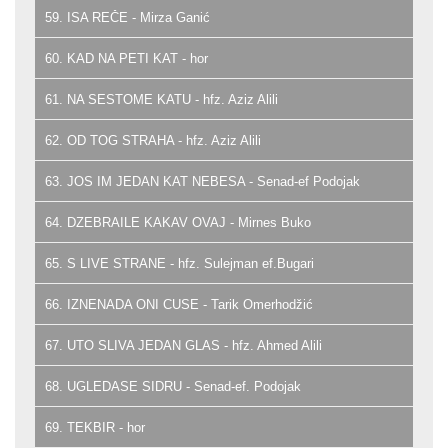
59. ISA REČE - Mirza Ganić
60. KAD NA PETI KAT - hor
61. NA SESTOME KATU - hfz. Aziz Alili
62. OD TOG STRAHA - hfz. Aziz Alili
63. JOS IM JEDAN KAT NEBESA - Senad-ef Podojak
64. DZEBRAILE KAKAV OVAJ - Mirnes Buko
65. S LIVE STRANE - hfz. Sulejman ef.Bugari
66. IZNENADA ONI CUSE - Tarik Omerhodžić
67. UTO SLIVA JEDAN GLAS - hfz. Ahmed Alili
68. UGLEDASE SIDRU - Senad-ef. Podojak
69. TEKBIR - hor