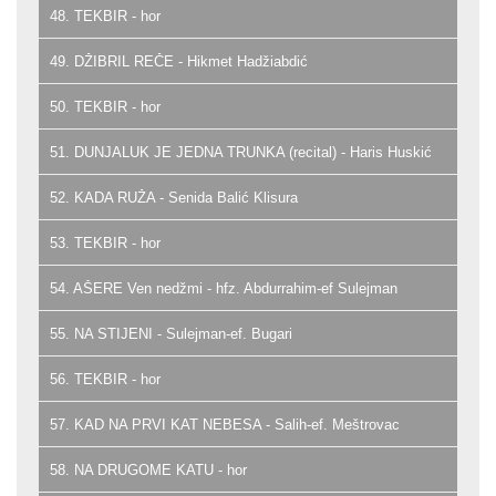
48. TEKBIR - hor
49. DŽIBRIL REČE - Hikmet Hadžiabdić
50. TEKBIR - hor
51. DUNJALUK JE JEDNA TRUNKA (recital) - Haris Huskić
52. KADA RUŽA - Senida Balić Klisura
53. TEKBIR - hor
54. AŠERE Ven nedžmi - hfz. Abdurrahim-ef Sulejman
55. NA STIJENI - Sulejman-ef. Bugari
56. TEKBIR - hor
57. KAD NA PRVI KAT NEBESA - Salih-ef. Meštrovac
58. NA DRUGOME KATU - hor