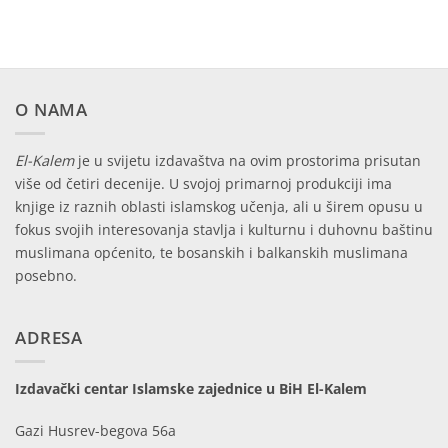
O NAMA
El-Kalem
je u svijetu izdavaštva na ovim prostorima prisutan
više od četiri decenije. U svojoj primarnoj produkciji ima
knjige iz raznih oblasti islamskog učenja, ali u širem opusu u
fokus svojih interesovanja stavlja i kulturnu i duhovnu baštinu
muslimana općenito, te bosanskih i balkanskih muslimana
posebno.
ADRESA
Izdavački centar Islamske zajednice u BiH El-Kalem
Gazi Husrev-begova 56a