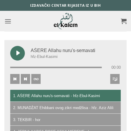
Skip
IZDAVAČKI CENTAR RIJASETA IZ U BIH
to
content
AŠERE Allahu nuru's-semavati
hfz-Ebul-Kasimi
00:00
1. AŠERE Allahu nuru's-semavati - hfz-Ebul-Kasimi
2. MUNADŽAT Ehibbani ovog zikri medžlisa - hfz. Aziz Alili
3. TEKBIR - hor