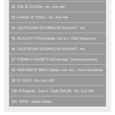
92. ČIM JE SJUTRA - hfz. Aziz Alili
93. A KADA JE SINOĆ - hfz. Aziz Alili
94. SALATULLAH SELAMULLAH SALAVAT - hor
95. BILALOVA TUGA (kasida, trad ar.) - Eldin Huseinović
96. SALATULLAH SELAMULLAH SALAVAT - hor
97. POEMA O HAZRETI AIŠI (recital) - Dženita Imamović Omerović
98. HODI BRATE BRAĆI (ilahija, trad. tur.) - Armin Muzaferija
99. EY AŠICI - hfz. Aziz Alili
100. Al Baqarah - Sura 2 - Ayah 284-286 - hfz. Aziz Alili
101. DOVA - Saudin Dahija