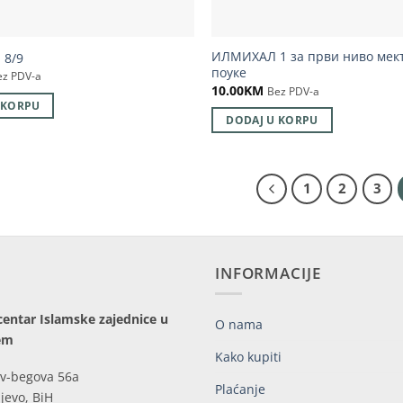
ИЛМИХАЛ 1 за први ниво мек
 8/9
поуке
ez PDV-a
10.00
KM
Bez PDV-a
 KORPU
DODAJ U KORPU
1
2
3
INFORMACIJE
centar Islamske zajednice u
O nama
em
Kako kupiti
v-begova 56a
Plaćanje
jevo, BiH