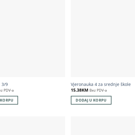
 3/9
Vjeronauka 4 za srednje škole
15.38
KM
ez PDV-a
Bez PDV-a
 KORPU
DODAJ U KORPU