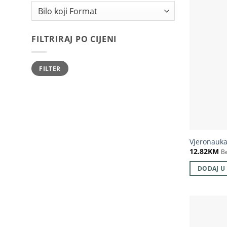
FILTRIRAJ PO CIJENI
Minimalna
Maksimalna
FILTER
cijena
cijena
Vjeronauka
12.82
KM
B
DODAJ U