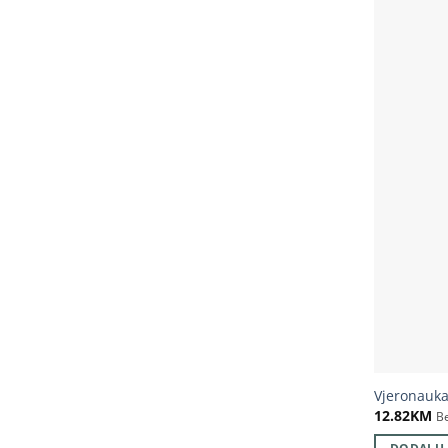
Vjeronauka
12.82
KM
B