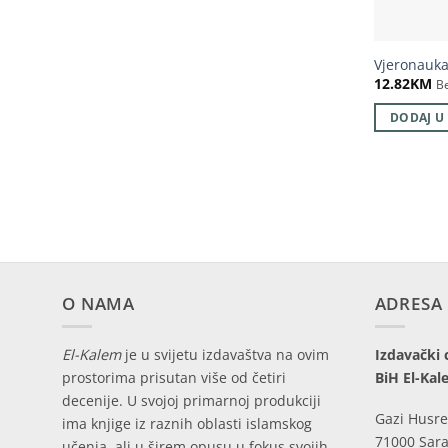
Vjeronauka
12.82
KM
B
DODAJ U
O NAMA
ADRESA
El-Kalem
je u svijetu izdavaštva na ovim
Izdavački 
prostorima prisutan više od četiri
BiH El-Kal
decenije. U svojoj primarnoj produkciji
Gazi Husre
ima knjige iz raznih oblasti islamskog
71000 Sara
učenja, ali u širem opusu u fokus svojih