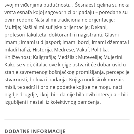
svojim viđenjima budućnosti… Šesnaest cjelina su neka
vrsta esnafa kojoj sagovornici pripadaju – poredane su
ovim redom: Naši alimi tradicionalne orijentacije;
Muftije; Naši alimi sufijske orijentacije; Dekani,
profesori fakulteta, doktoranti i magistranti; Glavni
imami; Imami u dijaspori; Imami borci; Imami džemata i
mladi hafizi; Historija; Medrese; Vakuf; Politika;
Književnost; Kaligrafija; Medžlisi; Mutevelije; Mujezini.
Kako se vidi, čitalac ove knjige ostvarit će dobar uvid u
stanje savremenog bošnjačkog promišljanja, percepcije
stvarnosti, bolova i nadanja. Knjiga nudi širok mozaik
misli, te sadrži i brojne podatke koji se ne mogu naći
nigdje drugdje, i koji bi – da nije bilo ovih intervjua – bili
izgubljeni i nestali iz kolektivnog pamćenja.
DODATNE INFORMACIJE