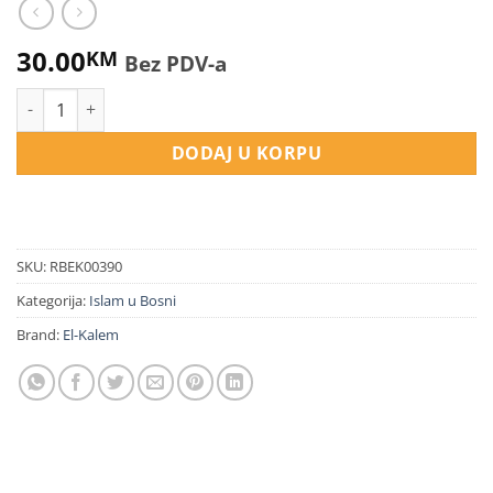
30.00
KM
Bez PDV-a
Islam, Bosna i bošnjaštvo - odabrani intervjui količina
DODAJ U KORPU
SKU:
RBEK00390
Kategorija:
Islam u Bosni
Brand:
El-Kalem