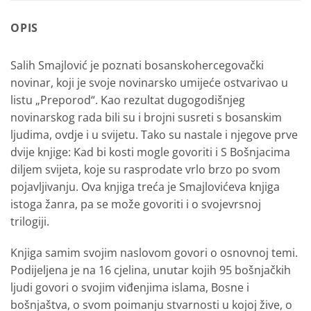
OPIS
Salih Smajlović je poznati bosanskohercegovački
novinar, koji je svoje novinarsko umijeće ostvarivao u
listu „Preporod“. Kao rezultat dugogodišnjeg
novinarskog rada bili su i brojni susreti s bosanskim
ljudima, ovdje i u svijetu. Tako su nastale i njegove prve
dvije knjige: Kad bi kosti mogle govoriti i S Bošnjacima
diljem svijeta, koje su rasprodate vrlo brzo po svom
pojavljivanju. Ova knjiga treća je Smajlovićeva knjiga
istoga žanra, pa se može govoriti i o svojevrsnoj
trilogiji.
Knjiga samim svojim naslovom govori o osnovnoj temi.
Podijeljena je na 16 cjelina, unutar kojih 95 bošnjačkih
ljudi govori o svojim viđenjima islama, Bosne i
bošnjaštva, o svom poimanju stvarnosti u kojoj žive, o